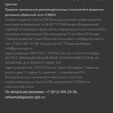
Sparrow
Правила применения рекомендательных технологий в виджетах
рекламно-обменной сети «СМИ2»
Сетевое издание Газета.СПб Регистрационный номер средства
массовой информации Эл № ФС77-73908 выдан Федеральной
службой по надзору в сфере связи, информационных технологий и
массовых коммуникаций (Роскомнадзор) 12 октября 2018 года.
Главный редактор Гущин Ярослав Алексеевич, info@gazeta.spb.ru,
тел: +7 (812) 627-21-84. Учредитель АО "Открытые Медиа",
info@gazeta.spb.ru
Адрес редакции ООО "Рост": 197022, Россия, г.Санкт-Петербург,
ВН.ТЕР.Г. МУНИЦИПАЛЬНЫЙ ОКРУГ АПТЕКАРСКИЙ ОСТРОВ, УЛ
ЧАПЫГИНА, Д. 6 ЛИТЕРА П, ОФИС 316
Адрес учредителя: 197374, Россия, Санкт-Петербург, Торфяная
дорога, дом 17, корпус 6, строение 1, помещение 67Н
Пожалуйста, все пожелания и претензии к текстам,
опубликованном на Газета.СПб, отправляйте ТОЛЬКО по
электронной почте.
По вопросам рекламы: +7 (812) 309-29-36,
reklama@gazeta.spb.ru