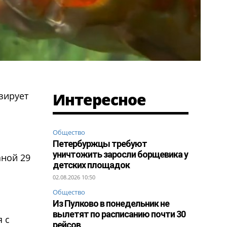
Интересное
зирует
Общество
Петербуржцы требуют
уничтожить заросли борщевика у
аной 29
детских площадок
02.08.2026 10:50
Общество
Из Пулково в понедельник не
вылетят по расписанию почти 30
 с
рейсов