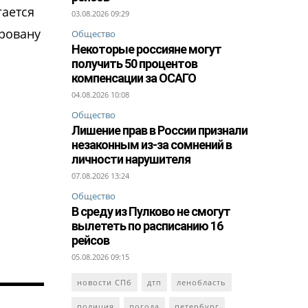
гается
03.08.2026 09:29
аровану
Общество
Некоторые россияне могут
получить 50 процентов
компенсации за ОСАГО
04.08.2026 10:08
Общество
Лишение прав в России признали
незаконным из-за сомнений в
личности нарушителя
07.08.2026 13:24
Общество
В среду из Пулково не смогут
вылететь по расписанию 16
рейсов
05.08.2026 09:15
новости СПб
дтп
ленобласть
полиция
погода
петербург