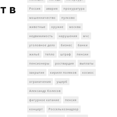
т в
Россия
авария
прокуратура
мошенничество
пулково
животные
оружие
москва
недвижимость
нарушения
мчс
уголовное дело
бизнес
банки
жильё
тепло
штраф
пенсии
пенсионеры
росгвардия
выплаты
закрытие
кирилл поляков
космос
ограничения
ущерб
Александр Колесов
фигурное катание
пенсия
концерт
Россельхознадзор