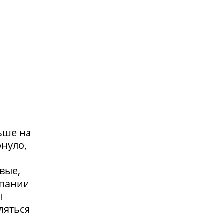
ьше на
онуло,
вые,
мпании
ы
ляться