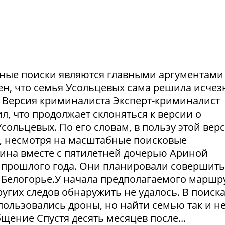
ешные поиски являются главными аргументами
рен, что семья Усольцевых сама решила исчезн
я. Версия криминалиста Эксперт-криминалист
ил, что продолжает склоняться к версии о
ольцевых. По его словам, в пользу этой вер
в, несмотря на масштабные поисковые
ина вместе с пятилетней дочерью Ариной
 прошлого года. Они планировали совершить
 Белогорье.У начала предполагаемого маршр
угих следов обнаружить не удалось. В поиск
пользовались дроны, но найти семью так и н
щение Спустя десять месяцев после...