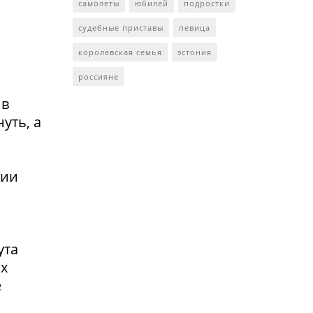
самолеты
юбилей
подростки
судебные приставы
певица
королевская семья
эстония
россияне
 в
уть, а
сии
ута
ах
е