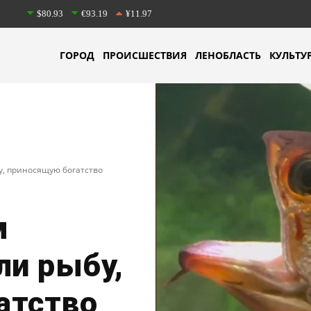
$80.93
€93.19
¥11.97
ГОРОД
ПРОИСШЕСТВИЯ
ЛЕНОБЛАСТЬ
КУЛЬТУ
у, приносящую богатство
м
ли рыбу,
атство