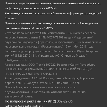
Правила о применении рекомендательных технологий в виджетах
информационного ресурса «24СМИ»
Рекомендательные технологии в блоках платформы рекомендаций
Sparrow
Правила применения рекомендательных технологий в виджетах
рекламно-обменной сети «СМИ2»
Сетевое издание Газета.СПб Регистрационный номер средства
массовой информации Эл № ФС77-73908 выдан Федеральной
службой по надзору в сфере связи, информационных технологий и
массовых коммуникаций (Роскомнадзор) 12 октября 2018 года.
Главный редактор Гущин Ярослав Алексеевич, info@gazeta.spb.ru,
тел: +7 (812) 627-21-84. Учредитель АО "Открытые Медиа",
info@gazeta.spb.ru
Адрес редакции ООО "Рост": 197022, Россия, г.Санкт-Петербург,
ВН.ТЕР.Г. МУНИЦИПАЛЬНЫЙ ОКРУГ АПТЕКАРСКИЙ ОСТРОВ, УЛ
ЧАПЫГИНА, Д. 6 ЛИТЕРА П, ОФИС 316
Адрес учредителя: 197374, Россия, Санкт-Петербург, Торфяная
дорога, дом 17, корпус 6, строение 1, помещение 67Н
Пожалуйста, все пожелания и претензии к текстам,
опубликованном на Газета.СПб, отправляйте ТОЛЬКО по
электронной почте.
По вопросам рекламы: +7 (812) 309-29-36,
reklama@gazeta.spb.ru