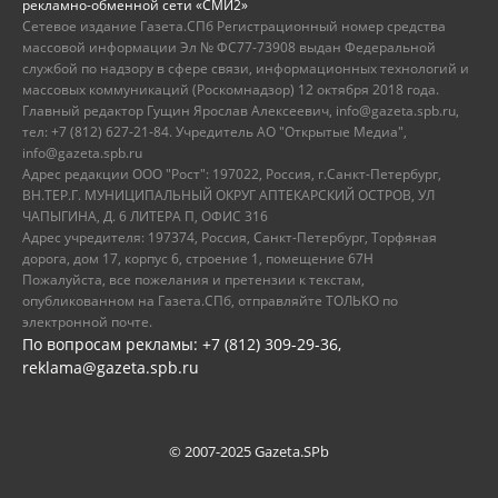
рекламно-обменной сети «СМИ2»
Сетевое издание Газета.СПб Регистрационный номер средства
массовой информации Эл № ФС77-73908 выдан Федеральной
службой по надзору в сфере связи, информационных технологий и
массовых коммуникаций (Роскомнадзор) 12 октября 2018 года.
Главный редактор Гущин Ярослав Алексеевич, info@gazeta.spb.ru,
тел: +7 (812) 627-21-84. Учредитель АО "Открытые Медиа",
info@gazeta.spb.ru
Адрес редакции ООО "Рост": 197022, Россия, г.Санкт-Петербург,
ВН.ТЕР.Г. МУНИЦИПАЛЬНЫЙ ОКРУГ АПТЕКАРСКИЙ ОСТРОВ, УЛ
ЧАПЫГИНА, Д. 6 ЛИТЕРА П, ОФИС 316
Адрес учредителя: 197374, Россия, Санкт-Петербург, Торфяная
дорога, дом 17, корпус 6, строение 1, помещение 67Н
Пожалуйста, все пожелания и претензии к текстам,
опубликованном на Газета.СПб, отправляйте ТОЛЬКО по
электронной почте.
По вопросам рекламы: +7 (812) 309-29-36,
reklama@gazeta.spb.ru
© 2007-2025 Gazeta.SPb