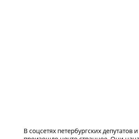
В соцсетях петербургских депутатов 
произошло нечто странное. Они нача