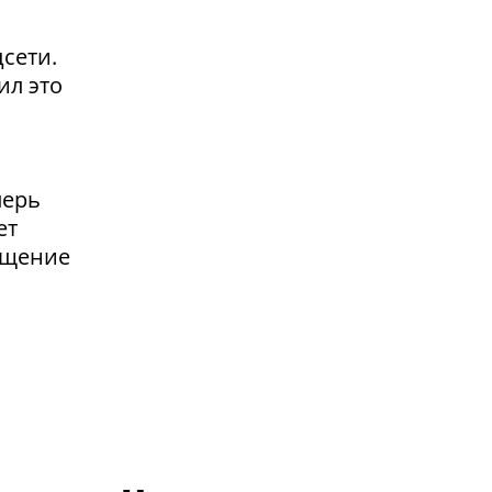
сети.
ил это
перь
ет
ащение