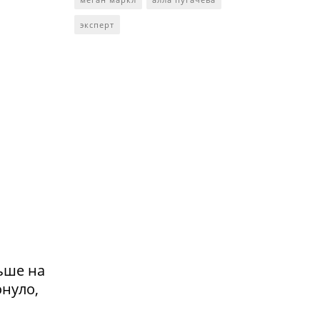
эксперт
ьше на
онуло,