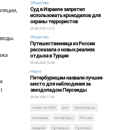
Общество
Суд в Израиле запретил
иляции,
использовать крокодилов для
охраны террористов
04.08.2026 12:25
Общество
 воды.
Путешественница из России
рассказала о новых реалиях
ажа
отдыха в Турции
05.08.2026 16:28
Наука
Петербуржцам назвали лучшее
а
место для наблюдения за
 1
звездопадом Персеиды
04.08.2026 17:44
новости СПб
дтп
ленобласть
полиция
петербург
Россия
авария
проверка
пулково