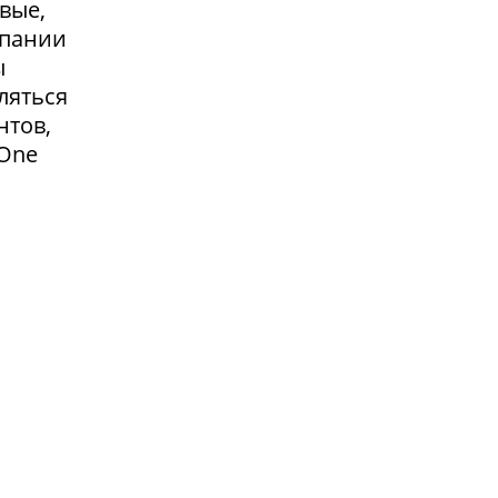
вые,
мпании
ы
ляться
нтов,
 One