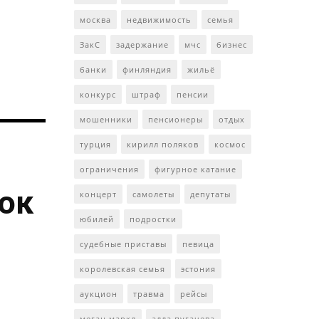
москва
недвижимость
семья
ЗакС
задержание
мчс
бизнес
банки
финляндия
жильё
конкурс
штраф
пенсии
мошенники
пенсионеры
отдых
турция
кирилл поляков
космос
ограничения
фигурное катание
ток
концерт
самолеты
депутаты
юбилей
подростки
судебные приставы
певица
королевская семья
эстония
аукцион
травма
рейсы
меган маркл
алла пугачева