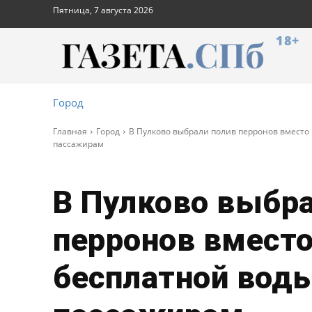
Пятница, 7 августа 2026
18+
Город
Главная
Город
В Пулково выбрали полив перронов вместо
пассажирам
В Пулково выбр
перронов вместо
бесплатной вод