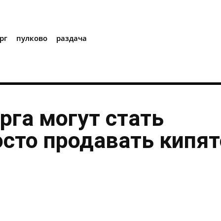
i
рг
пулково
раздача
рга могут стать
осто продавать кипя