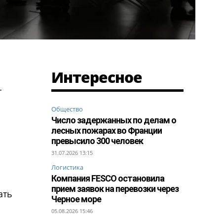
Интересное
-
Общество
Число задержанных по делам о
лесных пожарах во Франции
превысило 300 человек
31.07.2026 13:15
Логистика
Компания FESCO остановила
прием заявок на перевозки через
ать
Черное море
05.08.2026 15:46