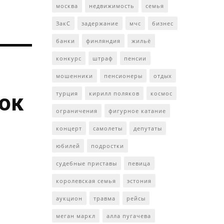
москва
недвижимость
семья
ЗакС
задержание
мчс
бизнес
банки
финляндия
жильё
конкурс
штраф
пенсии
мошенники
пенсионеры
отдых
ток
турция
кирилл поляков
космос
ограничения
фигурное катание
концерт
самолеты
депутаты
юбилей
подростки
судебные приставы
певица
королевская семья
эстония
аукцион
травма
рейсы
меган маркл
алла пугачева