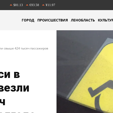
$81.13
€93.58
¥11.97
ГОРОД
ПРОИСШЕСТВИЯ
ЛЕНОБЛАСТЬ
КУЛЬТУ
ли свыше 424 тысяч пассажиров
си в
везли
ч