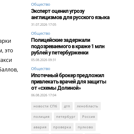
Общество
Эксперт оценил угрозу
англицизмов для русского языка
31.07.2026 17:05
Общество
Полицейские задержали
арки
подозреваемого в краже 1 млн
, это
рублей у петербурженки
такси
05.08.2026 09:31
баллов,
Общество
Ипотечный брокер предложил
привлекать врачей для защиты
от «схемы Долиной»
06.08.2026 17:04
новости СПб
дтп
ленобласть
полиция
петербург
Россия
авария
проверка
пулково