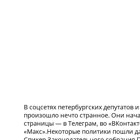
В соцсетях петербургских депутатов 
произошло нечто странное. Они нача
страницы — в Телеграм, во «ВКонтак
«Макс».Некоторые политики пошли да
Спикер Законодательного собрания П