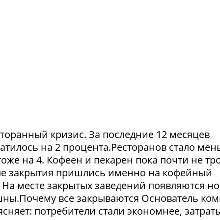
сторанный кризис. За последние 12 месяцев
атилось на 2 процента.Ресторанов стало мен
тоже на 4. Кофеен и пекарен пока почти не тр
ые закрытия пришлись именно на кофейный
. На месте закрытых заведений появляются но
пешны.Почему все закрываются Основатель ко
сняет: потребители стали экономнее, затрат