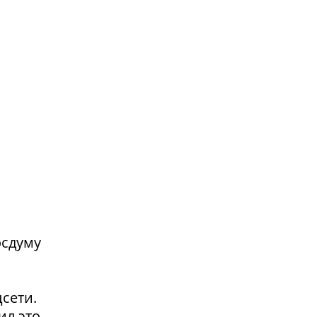
осдуму
сети.
ил это