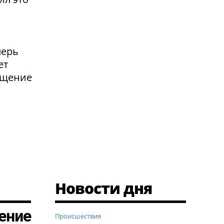
перь
ет
ащение
Новости дня
ение
Происшествия