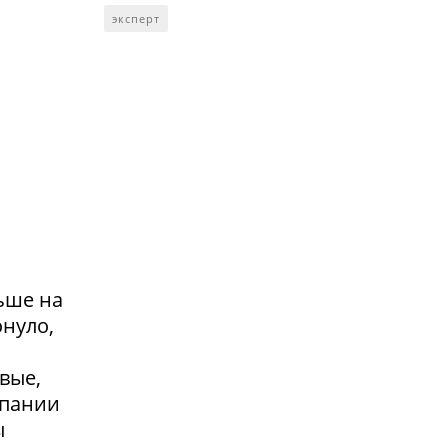
эксперт
ьше на
онуло,
вые,
мпании
ы