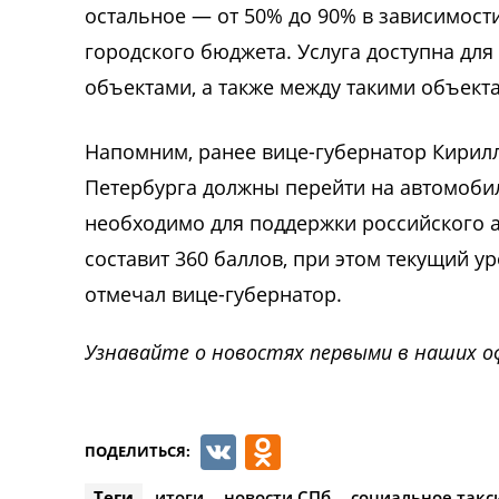
остальное — от 50% до 90% в зависимост
городского бюджета. Услуга доступна дл
объектами, а также между такими объект
Напомним, ранее вице-губернатор Кирилл 
Петербурга должны перейти на автомобил
необходимо для поддержки российского 
составит 360 баллов, при этом текущий у
отмечал вице-губернатор.
Узнавайте о новостях первыми в наших о
VK
Odnoklassnik
ПОДЕЛИТЬСЯ:
Теги
итоги
новости СПб
социальное такс