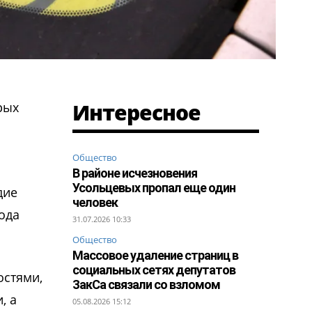
Интересное
рых
Общество
В районе исчезновения
Усольцевых пропал еще один
дие
человек
ода
31.07.2026 10:33
Общество
Массовое удаление страниц в
социальных сетях депутатов
остями,
ЗакСа связали со взломом
, а
05.08.2026 15:12