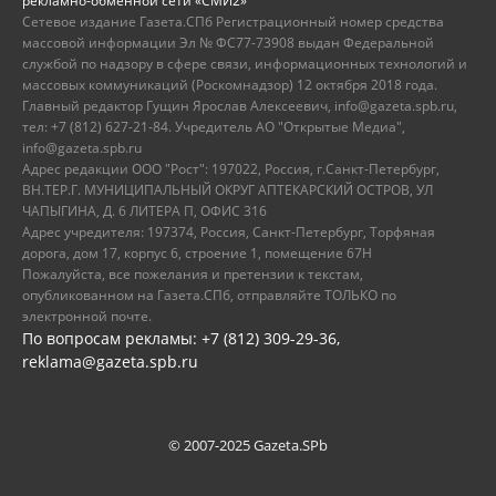
рекламно-обменной сети «СМИ2»
Сетевое издание Газета.СПб Регистрационный номер средства
массовой информации Эл № ФС77-73908 выдан Федеральной
службой по надзору в сфере связи, информационных технологий и
массовых коммуникаций (Роскомнадзор) 12 октября 2018 года.
Главный редактор Гущин Ярослав Алексеевич, info@gazeta.spb.ru,
тел: +7 (812) 627-21-84. Учредитель АО "Открытые Медиа",
info@gazeta.spb.ru
Адрес редакции ООО "Рост": 197022, Россия, г.Санкт-Петербург,
ВН.ТЕР.Г. МУНИЦИПАЛЬНЫЙ ОКРУГ АПТЕКАРСКИЙ ОСТРОВ, УЛ
ЧАПЫГИНА, Д. 6 ЛИТЕРА П, ОФИС 316
Адрес учредителя: 197374, Россия, Санкт-Петербург, Торфяная
дорога, дом 17, корпус 6, строение 1, помещение 67Н
Пожалуйста, все пожелания и претензии к текстам,
опубликованном на Газета.СПб, отправляйте ТОЛЬКО по
электронной почте.
По вопросам рекламы: +7 (812) 309-29-36,
reklama@gazeta.spb.ru
© 2007-2025 Gazeta.SPb