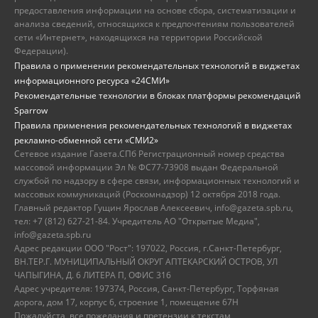
предоставления информации на основе сбора, систематизации и
анализа сведений, относящихся к предпочтениям пользователей
сети «Интернет», находящихся на территории Российской
Федерации).
Правила о применении рекомендательных технологий в виджетах
информационного ресурса «24СМИ»
Рекомендательные технологии в блоках платформы рекомендаций
Sparrow
Правила применения рекомендательных технологий в виджетах
рекламно-обменной сети «СМИ2»
Сетевое издание Газета.СПб Регистрационный номер средства
массовой информации Эл № ФС77-73908 выдан Федеральной
службой по надзору в сфере связи, информационных технологий и
массовых коммуникаций (Роскомнадзор) 12 октября 2018 года.
Главный редактор Гущин Ярослав Алексеевич, info@gazeta.spb.ru,
тел: +7 (812) 627-21-84. Учредитель АО "Открытые Медиа",
info@gazeta.spb.ru
Адрес редакции ООО "Рост": 197022, Россия, г.Санкт-Петербург,
ВН.ТЕР.Г. МУНИЦИПАЛЬНЫЙ ОКРУГ АПТЕКАРСКИЙ ОСТРОВ, УЛ
ЧАПЫГИНА, Д. 6 ЛИТЕРА П, ОФИС 316
Адрес учредителя: 197374, Россия, Санкт-Петербург, Торфяная
дорога, дом 17, корпус 6, строение 1, помещение 67Н
Пожалуйста, все пожелания и претензии к текстам,