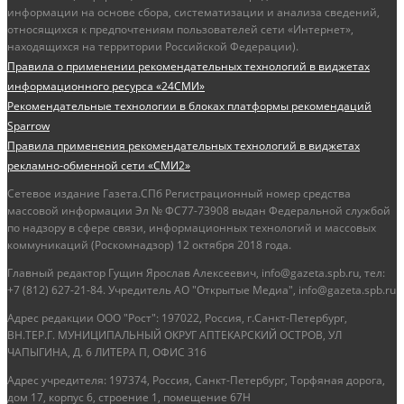
информации на основе сбора, систематизации и анализа сведений,
относящихся к предпочтениям пользователей сети «Интернет»,
находящихся на территории Российской Федерации).
Правила о применении рекомендательных технологий в виджетах
информационного ресурса «24СМИ»
Рекомендательные технологии в блоках платформы рекомендаций
Sparrow
Правила применения рекомендательных технологий в виджетах
рекламно-обменной сети «СМИ2»
Сетевое издание Газета.СПб Регистрационный номер средства
массовой информации Эл № ФС77-73908 выдан Федеральной службой
по надзору в сфере связи, информационных технологий и массовых
коммуникаций (Роскомнадзор) 12 октября 2018 года.
Главный редактор Гущин Ярослав Алексеевич, info@gazeta.spb.ru, тел:
+7 (812) 627-21-84. Учредитель АО "Открытые Медиа", info@gazeta.spb.ru
Адрес редакции ООО "Рост": 197022, Россия, г.Санкт-Петербург,
ВН.ТЕР.Г. МУНИЦИПАЛЬНЫЙ ОКРУГ АПТЕКАРСКИЙ ОСТРОВ, УЛ
ЧАПЫГИНА, Д. 6 ЛИТЕРА П, ОФИС 316
Адрес учредителя: 197374, Россия, Санкт-Петербург, Торфяная дорога,
дом 17, корпус 6, строение 1, помещение 67Н