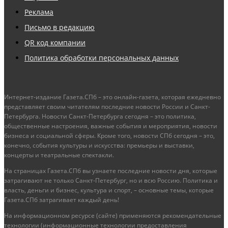
Реклама
Письмо в редакцию
QR код компании
Политика обработки персональных данных
Интернет-издание Газета.СПб – это онлайн-газета, которая ежедневно
представляет своим читателям последние новости России и Санкт-
Петербурга. Новости Санкт-Петербурга сегодня – это политика,
общественные настроения, важные события и мероприятия, новости
бизнеса и социальной сферы. Кроме того, новости СПб сегодня – это,
конечно, события культуры и искусства: премьеры и выставки,
концерты и театральные спектакли.
На страницах Газета.СПб вы узнаете последние новости дня, которые
затрагивают не только Санкт-Петербург, но и всю Россию. Политика и
власть, деньги и бизнес, культура и спорт, – основные темы, которые
Газета.СПб затрагивает каждый день!
На информационном ресурсе (сайте) применяются рекомендательные
технологии (информационные технологии предоставления