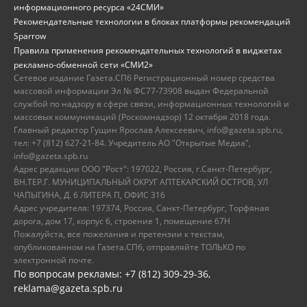
информационного ресурса «24СМИ»
Рекомендательные технологии в блоках платформы рекомендаций
Sparrow
Правила применения рекомендательных технологий в виджетах
рекламно-обменной сети «СМИ2»
Сетевое издание Газета.СПб Регистрационный номер средства
массовой информации Эл № ФС77-73908 выдан Федеральной
службой по надзору в сфере связи, информационных технологий и
массовых коммуникаций (Роскомнадзор) 12 октября 2018 года.
Главный редактор Гущин Ярослав Алексеевич, info@gazeta.spb.ru,
тел: +7 (812) 627-21-84. Учредитель АО "Открытые Медиа",
info@gazeta.spb.ru
Адрес редакции ООО "Рост": 197022, Россия, г.Санкт-Петербург,
ВН.ТЕР.Г. МУНИЦИПАЛЬНЫЙ ОКРУГ АПТЕКАРСКИЙ ОСТРОВ, УЛ
ЧАПЫГИНА, Д. 6 ЛИТЕРА П, ОФИС 316
Адрес учредителя: 197374, Россия, Санкт-Петербург, Торфяная
дорога, дом 17, корпус 6, строение 1, помещение 67Н
Пожалуйста, все пожелания и претензии к текстам,
опубликованном на Газета.СПб, отправляйте ТОЛЬКО по
электронной почте.
По вопросам рекламы: +7 (812) 309-29-36,
reklama@gazeta.spb.ru