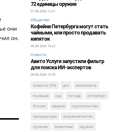
72 единицы оружия
07.08.2026 12:51
е
Общество
Кофейни Петербурга могут стать
ье они
чайными, или просто продавать
чил он.
кипяток
06.08.2026 18:22
Новости
Авито Услуги запустили фильтр
для поиска ИИ-экспертов
04.08.2026 15:28
новости СПб
дтп
ленобласть
полиция
суд
погода
петербург
Россия
авария
строительство
прокуратура
мошенничество
пулково
животные
оружие