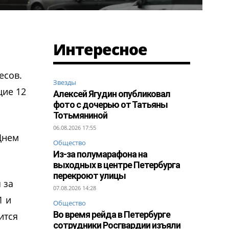
Интересное
есов.
Звезды
щие 12
Алексей Ягудин опубликовал
фото с дочерью от Татьяны
Тотьмяниной
06.08.2026 17:55
Днем
Общество
Из-за полумарафона на
выходных в центре Петербурга
перекроют улицы
 за
07.08.2026 14:28
1 и
Общество
Во время рейда в Петербурге
ится
сотрудники Росгвардии изъяли