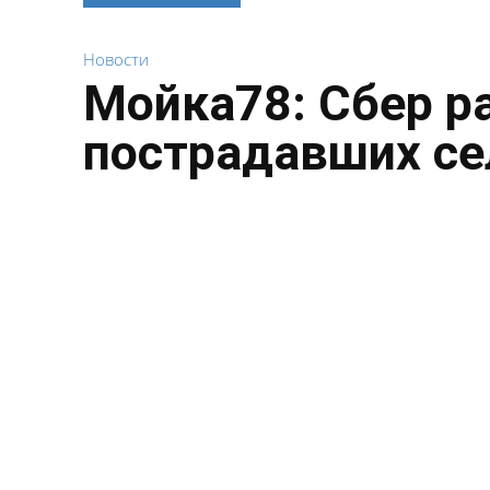
Новости
Мойка78: Сбер р
пострадавших се