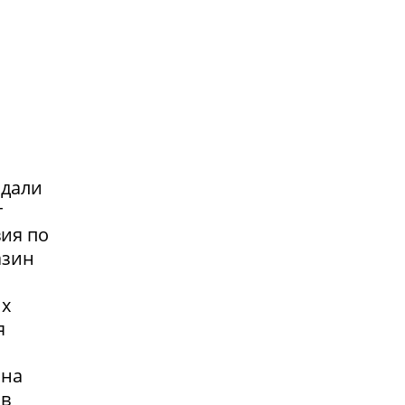
адали
т
вия по
азин
их
я
 на
 в