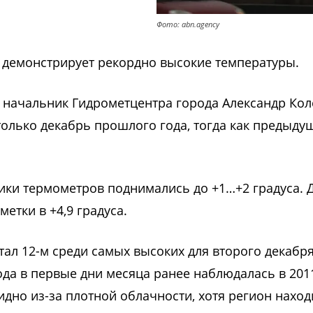
Фото: abn.agency
 демонстрирует рекордно высокие температуры.
л начальник Гидрометцентра города Александр Кол
только декабрь прошлого года, тогда как предыду
лбики термометров поднимались до +1…+2 градуса. 
етки в +4,9 градуса.
тал 12-м среди самых высоких для второго декабря
да в первые дни месяца ранее наблюдалась в 201
идно из-за плотной облачности, хотя регион наход