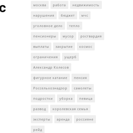
с
москва
работа
недвижимость
нарушения
бюджет
мчс
уголовное дело
тепло
пенсионеры
мусор
росгвардия
выплаты
закрытие
космос
ограничения
ущерб
Александр Колесов
фигурное катание
пенсия
Россельхознадзор
самолеты
подростки
уборка
певица
развод
королевская семья
эксперты
аренда
россияне
рейд