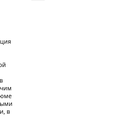
нция
ой
в
очим
зюме
выми
и, в