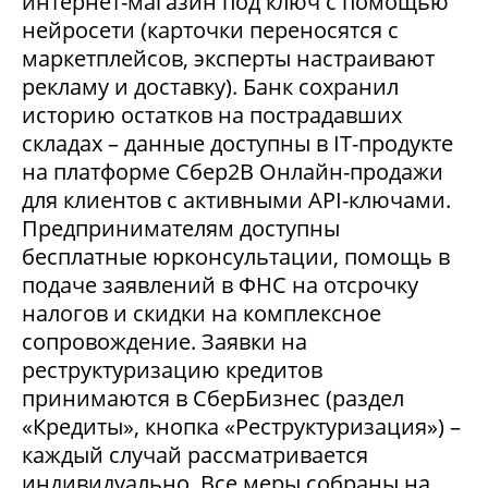
интернет-магазин под ключ с помощью
нейросети (карточки переносятся с
маркетплейсов, эксперты настраивают
рекламу и доставку). Банк сохранил
историю остатков на пострадавших
складах – данные доступны в IT-продукте
на платформе Сбер2В Онлайн-продажи
для клиентов с активными API-ключами.
Предпринимателям доступны
бесплатные юрконсультации, помощь в
подаче заявлений в ФНС на отсрочку
налогов и скидки на комплексное
сопровождение. Заявки на
реструктуризацию кредитов
принимаются в СберБизнес (раздел
«Кредиты», кнопка «Реструктуризация») –
каждый случай рассматривается
индивидуально. Все меры собраны на