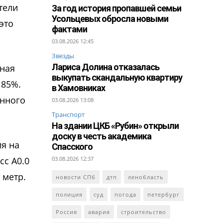
тели
За год история пропавшей семьи
Усольцевых обросла новыми
это
фактами
03.08.2026 12:45
Звезды
Лариса Долина отказалась
дная
выкупать скандальную квартиру
 85%.
в Хамовниках
енного
03.08.2026 13:08
Транспорт
На здании ЦКБ «Рубин» открыли
доску в честь академика
я на
Спасского
сс A0.0
03.08.2026 12:37
 метр.
новости СПб
дтп
ленобласть
полиция
суд
погода
петербург
Россия
авария
строительство