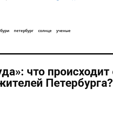
i
 бури
петербург
солнце
ученые
уда»: что происходит 
жителей Петербурга?