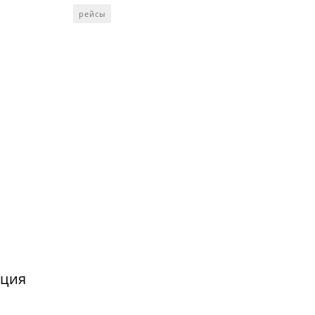
рейсы
нция