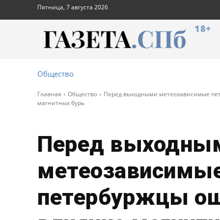
Пятница, 7 августа 2026
18+
Общество
Главная
Общество
Перед выходными метеозависимые пе
магнитных бурь
Перед выходны
метеозависимы
петербуржцы о