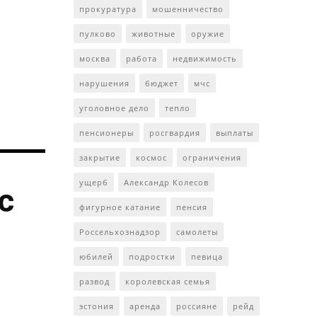
прокуратура
мошенничество
пулково
животные
оружие
москва
работа
недвижимость
нарушения
бюджет
мчс
уголовное дело
тепло
пенсионеры
росгвардия
выплаты
закрытие
космос
ограничения
ущерб
Александр Колесов
с
фигурное катание
пенсия
Россельхознадзор
самолеты
юбилей
подростки
певица
развод
королевская семья
эстония
аренда
россияне
рейд