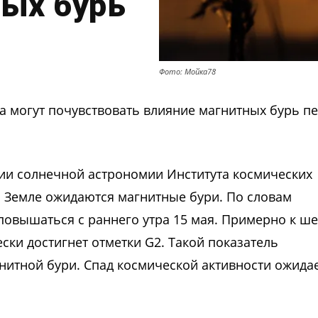
ных бурь
Фото: Мойка78
 могут почувствовать влияние магнитных бурь п
и солнечной астрономии Института космических
на Земле ожидаются магнитные бури. По словам
повышаться с раннего утра 15 мая. Примерно к ше
ски достигнет отметки G2. Такой показатель
гнитной бури. Спад космической активности ожида