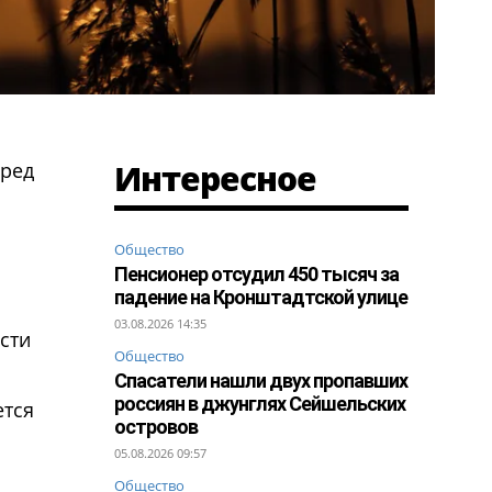
Интересное
еред
Общество
Пенсионер отсудил 450 тысяч за
падение на Кронштадтской улице
03.08.2026 14:35
сти
Общество
Спасатели нашли двух пропавших
россиян в джунглях Сейшельских
ется
островов
05.08.2026 09:57
Общество