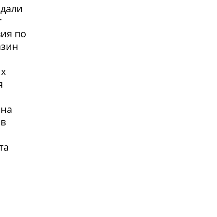
адали
т
вия по
азин
их
я
 на
 в
та