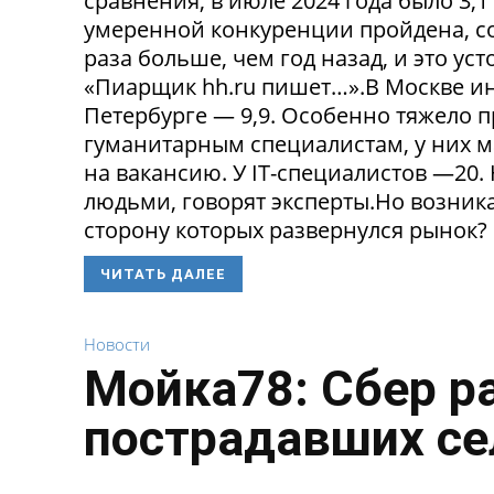
сравнения, в июле 2024 года было 3,
умеренной конкуренции пройдена, со
раза больше, чем год назад, и это ус
«Пиарщик hh.ru пишет…».В Москве инд
Петербурге — 9,9. Особенно тяжело 
гуманитарным специалистам, у них 
на вакансию. У IT-специалистов —20
людьми, говорят эксперты.Но возникае
сторону которых развернулся рынок? 
ЧИТАТЬ ДАЛЕЕ
Новости
Мойка78: Сбер р
пострадавших се