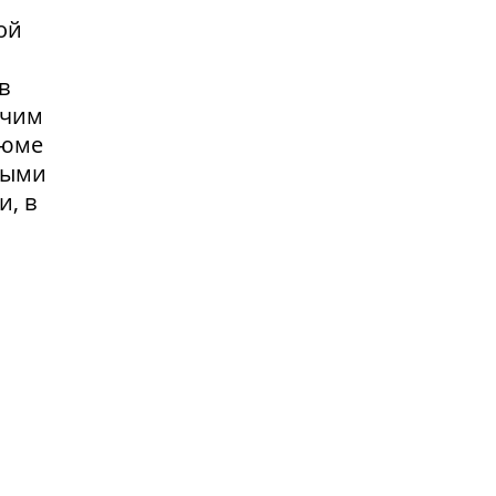
ой
в
очим
зюме
выми
и, в