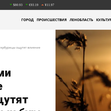
$80.93
€93.19
¥11.97
ГОРОД
ПРОИСШЕСТВИЯ
ЛЕНОБЛАСТЬ
КУЛЬТУ
тербуржцы ощутят влияние
ми
е
щутят