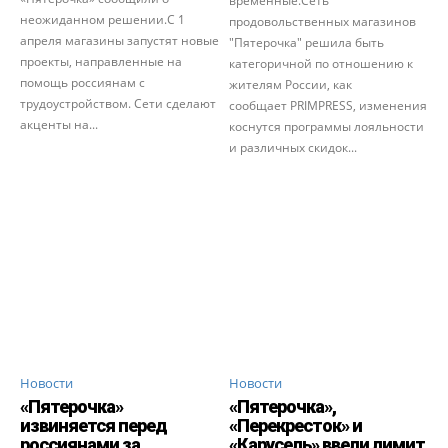
временные.Сеть
неожиданном решении.С 1
продовольственных магазинов
апреля магазины запустят новые
"Пятерочка" решила быть
проекты, направленные на
категоричной по отношению к
помощь россиянам с
жителям России, как
трудоустройством. Сети сделают
сообщает PRIMPRESS, изменения
акценты на...
коснутся программы лояльности
и различных скидок...
Новости
Новости
«Пятерочка»
«Пятерочка»,
извиняется перед
«Перекресток» и
россиянами за
«Карусель» ввели лимит