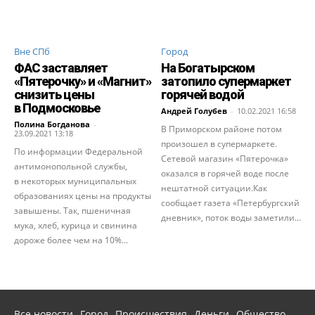
Вне СПб
Город
ФАС заставляет
На Богатырском
«Пятерочку» и «Магнит»
затопило супермаркет
снизить цены
горячей водой
в Подмосковье
Андрей Голубев
-
10.02.2021 16:58
Полина Богданова
-
В Приморском районе потом
23.09.2021 13:18
произошел в супермаркете.
По информации Федеральной
Сетевой магазин «Пятерочка»
антимонопольной службы,
оказался в горячей воде после
в некоторых муниципальных
нештатной ситуации.Как
образованиях цены на продукты
сообщает газета «Петербургский
завышены. Так, пшеничная
дневник», поток воды заметили...
мука, хлеб, курица и свинина
дороже более чем на 10%...
Все новости
Город
Происшествия
Деньги
Общество