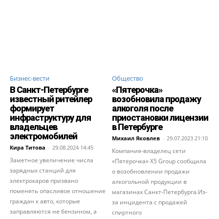
Бизнес-вести
Общество
В Санкт-Петербурге
«Пятерочка»
известный ритейлер
возобновила продажу
формирует
алкоголя после
инфраструктуру для
приостановки лицензии
владельцев
в Петербурге
электромобилей
Михаил Яковлев
-
29.07.2023 21:10
Кира Титова
-
29.08.2024 14:45
Компания-владелец сети
Заметное увеличение числа
«Пятерочка» X5 Group сообщила
зарядных станций для
о возобновлении продажи
электрокаров призвано
алкогольной продукции в
поменять опасливое отношение
магазинах Санкт-Петербурга.Из-
граждан к авто, которые
за инцидента с продажей
заправляются не бензином, а
спиртного