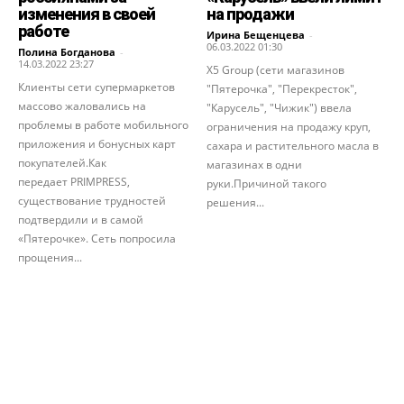
изменения в своей
на продажи
работе
Ирина Бещенцева
-
06.03.2022 01:30
Полина Богданова
-
14.03.2022 23:27
X5 Group (сети магазинов
Клиенты сети супермаркетов
"Пятерочка", "Перекресток",
массово жаловались на
"Карусель", "Чижик") ввела
проблемы в работе мобильного
ограничения на продажу круп,
приложения и бонусных карт
сахара и растительного масла в
покупателей.Как
магазинах в одни
передает PRIMPRESS,
руки.Причиной такого
существование трудностей
решения...
подтвердили и в самой
«Пятерочке». Сеть попросила
прощения...