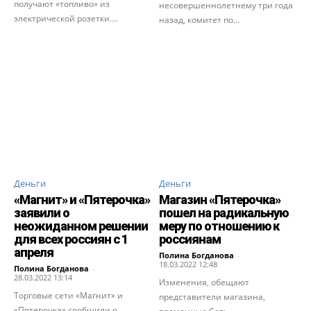
получают «топливо» из
несовершеннолетнему три года
электрической розетки....
назад, комитет по...
Деньги
Деньги
«Магнит» и «Пятерочка»
Магазин «Пятерочка»
заявили о
пошел на радикальную
неожиданном решении
меру по отношению к
для всех россиян с 1
россиянам
апреля
Полина Богданова
-
18.03.2022 12:48
Полина Богданова
-
28.03.2022 13:14
Изменения, обещают
Торговые сети «Магнит» и
представители магазина,
«Пятерочка» сообщили о