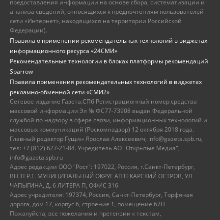
предоставления информации на основе сбора, систематизации и
анализа сведений, относящихся к предпочтениям пользователей
сети «Интернет», находящихся на территории Российской
Федерации).
Правила о применении рекомендательных технологий в виджетах
информационного ресурса «24СМИ»
Рекомендательные технологии в блоках платформы рекомендаций
Sparrow
Правила применения рекомендательных технологий в виджетах
рекламно-обменной сети «СМИ2»
Сетевое издание Газета.СПб Регистрационный номер средства
массовой информации Эл № ФС77-73908 выдан Федеральной
службой по надзору в сфере связи, информационных технологий и
массовых коммуникаций (Роскомнадзор) 12 октября 2018 года.
Главный редактор Гущин Ярослав Алексеевич, info@gazeta.spb.ru,
тел: +7 (812) 627-21-84. Учредитель АО "Открытые Медиа",
info@gazeta.spb.ru
Адрес редакции ООО "Рост": 197022, Россия, г.Санкт-Петербург,
ВН.ТЕР.Г. МУНИЦИПАЛЬНЫЙ ОКРУГ АПТЕКАРСКИЙ ОСТРОВ, УЛ
ЧАПЫГИНА, Д. 6 ЛИТЕРА П, ОФИС 316
Адрес учредителя: 197374, Россия, Санкт-Петербург, Торфяная
дорога, дом 17, корпус 6, строение 1, помещение 67Н
Пожалуйста, все пожелания и претензии к текстам,