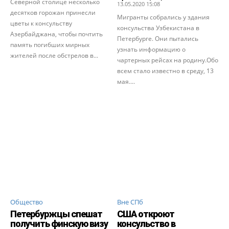
Северной столице несколько
13.05.2020 15:08
десятков горожан принесли
Мигранты собрались у здания
цветы к консульству
консульства Узбекистана в
Азербайджана, чтобы почтить
Петербурге. Они пытались
память погибших мирных
узнать информацию о
жителей после обстрелов в...
чартерных рейсах на родину.Обо
всем стало известно в среду, 13
мая....
Общество
Вне СПб
Петербуржцы спешат
США откроют
получить финскую визу
консульство в