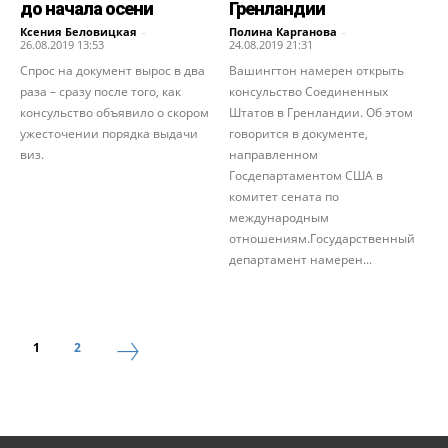
до начала осени
Гренландии
Ксения Беловицкая
-
Полина Карганова
-
26.08.2019 13:53
24.08.2019 21:31
Спрос на документ вырос в два
Вашингтон намерен открыть
раза – сразу после того, как
консульство Соединенных
консульство объявило о скором
Штатов в Гренландии. Об этом
ужесточении порядка выдачи
говорится в документе,
виз.
направленном
Госдепартаментом США в
комитет сената по
международным
отношениям.Государственный
департамент намерен...
1
2