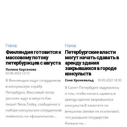
Город
Город
Финляндия готовится к
Петербургские власти
массовому потоку
могут начать сдавать в
петербуржцев с августа
аренду здания
закрывшихся в городе
Полина Карганова
-
консульств
02.06.2022 12:13
В Финляндии ищут сотрудников
Соня Кроневальд
-
18.05.2022 18:30
в консульскую службу
В Санкт-Петербурге задумались
Петербурга. Массовый поток
о том, чтобы начать сдавать в
россиян ждут в августе.Как
аренду здания закрывшихся
пишет Neva.Today, сообщение о
консульств.В комитете по
наборе консульских сотрудников
внешним связям не исключают,
появилось на официальном...
что ушедшие государства
больше не...