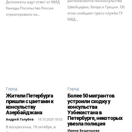
располагаются генконсульства
Дипломаты ждут ответ от МИД
Швейцарии, Кипра и Греции. Об
Канады.Посольство России
этом сообщает пресс-служба ГУ
отреагировало на...
МВД...
Город
Город
Жители Петербурга
Более 50 мигрантов
пришли с цветами к
устроили сходку у
консульству
консульства
Азербайджана
Узбекистана в
Петербурге, некоторых
Андрей Голубев
-
18.10.2020 18:02
увезла полиция
В воскресенье, 18 октября, в
Ирина Бещенцева
-