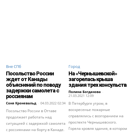
Вне СПб
Город
Посольство России
На «Чернышевской»
ждет от Канады
загорелась крыша
объяснений по поводу
здания трех консульств
задержки самолета с
Полина Богданова
-
россиянам
21.03.2021 12:09
Соня Кроневальд
-
04.03.2022 02:34
В Петербурге утром, в
воскресенье пожарные
Посольство России в Оттаве
справлялись с возгоранием на
продолжает работать над
проспекте Чернышевского.
ситуацией с задержкой самолета
Горела кровля здания, в котором
с россиянами на борту в Канаде.