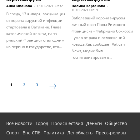
Анна Иванова
-
13.01.2021 22:32
Полина Карганова
-
10.01.2021 00:19
В среду, 13 января, вакцинация
Заболевший коронавирусом
от коронавирусной инфекции
личный врач Папы Римского
стартовала в Ватикане. Глава
Франциска - Фабрицио Соккорси
католической церкви, папа
- умер от рака и осложнений
римский Франциск стал одним
ковида.Как сообщает Vatican
из первых в государстве, кто...
News, медик был
госпитализирован в...
1
2
3
Все новости
Город
Происшествия
Деньги
Общество
Спорт
Вне СПб
Политика
Ленобласть
Пресс-релизы