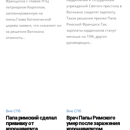
Франциска с главой РПЦ
учреждений Святого престола в
патриархом Кириллом,
Ватикане сократят зарплату.
запланированную на
Такое решение принял Папа
июнь.Глава Католической
Римский Франциск.Так,
церкви заявил, что сожалеет из-
зарплаты кардиналов станут
за решения Ватикана
меньше на 10%, других
отменить...
руководящих...
Вне СПб
Вне СПб
Папа римский сделал
Врач Папы Римского
прививку от
умер после заражения
коронавируса
коронавирусом