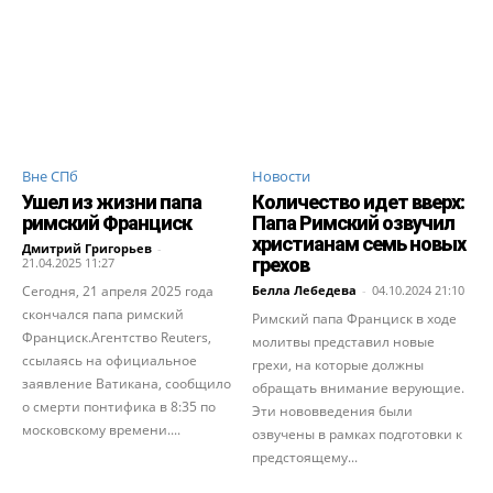
Вне СПб
Новости
Ушел из жизни папа
Количество идет вверх:
римский Франциск
Папа Римский озвучил
христианам семь новых
Дмитрий Григорьев
-
грехов
21.04.2025 11:27
Сегодня, 21 апреля 2025 года
Белла Лебедева
-
04.10.2024 21:10
скончался папа римский
Римский папа Франциск в ходе
Франциск.Агентство Reuters,
молитвы представил новые
ссылаясь на официальное
грехи, на которые должны
заявление Ватикана, сообщило
обращать внимание верующие.
о смерти понтифика в 8:35 по
Эти нововведения были
московскому времени....
озвучены в рамках подготовки к
предстоящему...