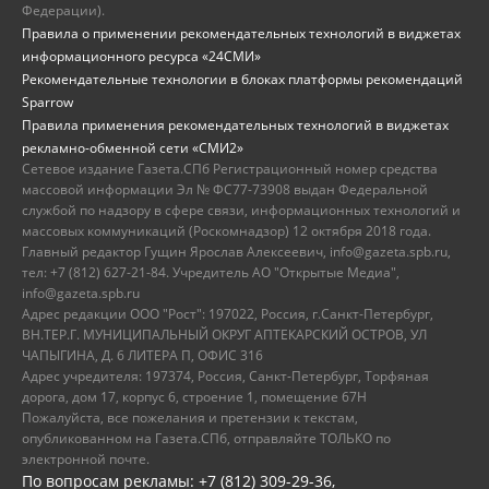
Федерации).
Правила о применении рекомендательных технологий в виджетах
информационного ресурса «24СМИ»
Рекомендательные технологии в блоках платформы рекомендаций
Sparrow
Правила применения рекомендательных технологий в виджетах
рекламно-обменной сети «СМИ2»
Сетевое издание Газета.СПб Регистрационный номер средства
массовой информации Эл № ФС77-73908 выдан Федеральной
службой по надзору в сфере связи, информационных технологий и
массовых коммуникаций (Роскомнадзор) 12 октября 2018 года.
Главный редактор Гущин Ярослав Алексеевич, info@gazeta.spb.ru,
тел: +7 (812) 627-21-84. Учредитель АО "Открытые Медиа",
info@gazeta.spb.ru
Адрес редакции ООО "Рост": 197022, Россия, г.Санкт-Петербург,
ВН.ТЕР.Г. МУНИЦИПАЛЬНЫЙ ОКРУГ АПТЕКАРСКИЙ ОСТРОВ, УЛ
ЧАПЫГИНА, Д. 6 ЛИТЕРА П, ОФИС 316
Адрес учредителя: 197374, Россия, Санкт-Петербург, Торфяная
дорога, дом 17, корпус 6, строение 1, помещение 67Н
Пожалуйста, все пожелания и претензии к текстам,
опубликованном на Газета.СПб, отправляйте ТОЛЬКО по
электронной почте.
По вопросам рекламы: +7 (812) 309-29-36,