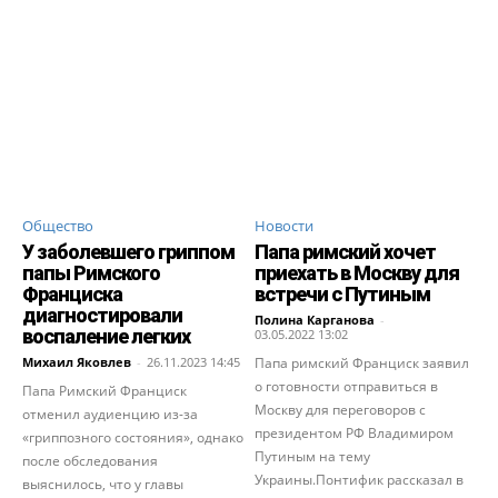
Общество
Новости
У заболевшего гриппом
Папа римский хочет
папы Римского
приехать в Москву для
Франциска
встречи с Путиным
диагностировали
Полина Карганова
-
воспаление легких
03.05.2022 13:02
Михаил Яковлев
-
26.11.2023 14:45
Папа римский Франциск заявил
о готовности отправиться в
Папа Римский Франциск
Москву для переговоров с
отменил аудиенцию из-за
президентом РФ Владимиром
«гриппозного состояния», однако
Путиным на тему
после обследования
Украины.Понтифик рассказал в
выяснилось, что у главы