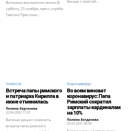
беседе с газетой...
Ватикана воспаление легких.В
субботу, 25 ноября, пресс-служба
Святого Престола...
Новости
Коронавирус
Встреча папы римского
Во всем виноват
и патриарха Кирилла в
коронавирус: Папа
июне отменилась
Римский сократил
зарплаты кардиналам
Полина Карганова
-
на 10%
22.04.2022 17:27
Ватикан решил отменить
Полина Богданова
-
25.03.2021 00:59
встречу папы римского
Кардиналам и сотрудникам