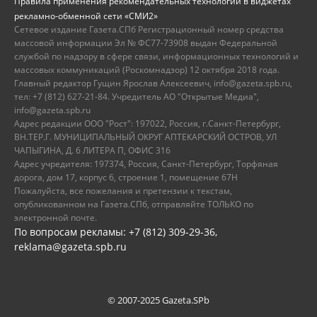
Правила применения рекомендательных технологий в виджетах
рекламно-обменной сети «СМИ2»
Сетевое издание Газета.СПб Регистрационный номер средства
массовой информации Эл № ФС77-73908 выдан Федеральной
службой по надзору в сфере связи, информационных технологий и
массовых коммуникаций (Роскомнадзор) 12 октября 2018 года.
Главный редактор Гущин Ярослав Алексеевич, info@gazeta.spb.ru,
тел: +7 (812) 627-21-84. Учредитель АО "Открытые Медиа",
info@gazeta.spb.ru
Адрес редакции ООО "Рост": 197022, Россия, г.Санкт-Петербург,
ВН.ТЕР.Г. МУНИЦИПАЛЬНЫЙ ОКРУГ АПТЕКАРСКИЙ ОСТРОВ, УЛ
ЧАПЫГИНА, Д. 6 ЛИТЕРА П, ОФИС 316
Адрес учредителя: 197374, Россия, Санкт-Петербург, Торфяная
дорога, дом 17, корпус 6, строение 1, помещение 67Н
Пожалуйста, все пожелания и претензии к текстам,
опубликованном на Газета.СПб, отправляйте ТОЛЬКО по
электронной почте.
По вопросам рекламы: +7 (812) 309-29-36,
reklama@gazeta.spb.ru
© 2007-2025 Gazeta.SPb