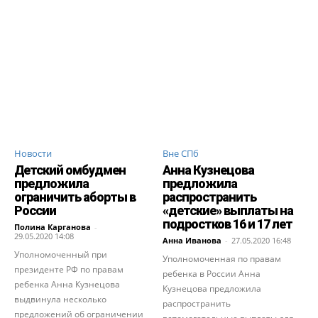
Новости
Вне СПб
Детский омбудмен
Анна Кузнецова
предложила
предложила
ограничить аборты в
распространить
России
«детские» выплаты на
подростков 16 и 17 лет
Полина Карганова
-
29.05.2020 14:08
Анна Иванова
-
27.05.2020 16:48
Уполномоченный при
Уполномоченная по правам
президенте РФ по правам
ребенка в России Анна
ребенка Анна Кузнецова
Кузнецова предложила
выдвинула несколько
распространить
предложений об ограничении