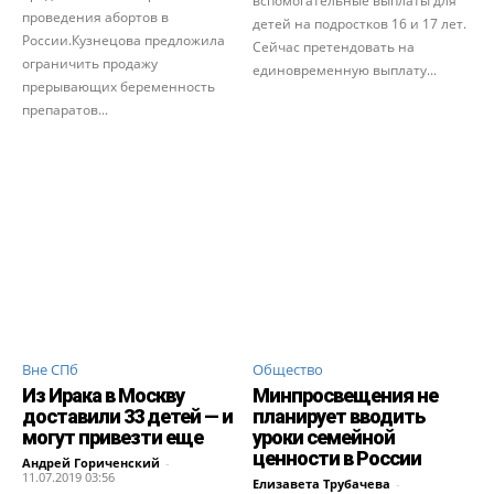
вспомогательные выплаты для
проведения абортов в
детей на подростков 16 и 17 лет.
России.Кузнецова предложила
Сейчас претендовать на
ограничить продажу
единовременную выплату...
прерывающих беременность
препаратов...
Вне СПб
Общество
Из Ирака в Москву
Минпросвещения не
доставили 33 детей — и
планирует вводить
могут привезти еще
уроки семейной
ценности в России
Андрей Гориченcкий
-
11.07.2019 03:56
Елизавета Трубачева
-