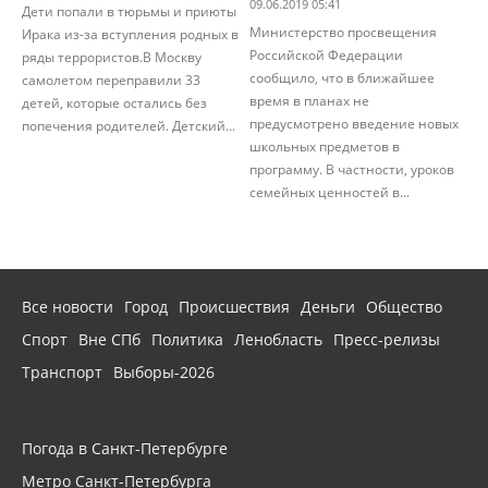
09.06.2019 05:41
Дети попали в тюрьмы и приюты
Министерство просвещения
Ирака из-за вступления родных в
Российской Федерации
ряды террористов.В Москву
сообщило, что в ближайшее
самолетом переправили 33
время в планах не
детей, которые остались без
предусмотрено введение новых
попечения родителей. Детский...
школьных предметов в
программу. В частности, уроков
семейных ценностей в...
Все новости
Город
Происшествия
Деньги
Общество
Спорт
Вне СПб
Политика
Ленобласть
Пресс-релизы
Транспорт
Выборы-2026
Погода в Санкт-Петербурге
Метро Санкт-Петербурга