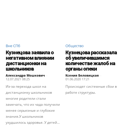
Вне СПб
Общество
Кузнецова заявила о
Кузнецова рассказала
негативном влиянии
об увеличившимся
дистанционки на
количестве жалоб на
школьников
органы опеки
Александра Мошкович
-
Ксения Беловицкая
-
12.07.2021 08:25
01.06.2020 17:21
Из-за перехода школ на
Происходят системные сбои в
дистанционку школьников
работе структуры.
многие родители стали
замечать, что их чада получили
менее серьезные и глубокие
знания.У школьников
ухудшилось здоровье. У детей...