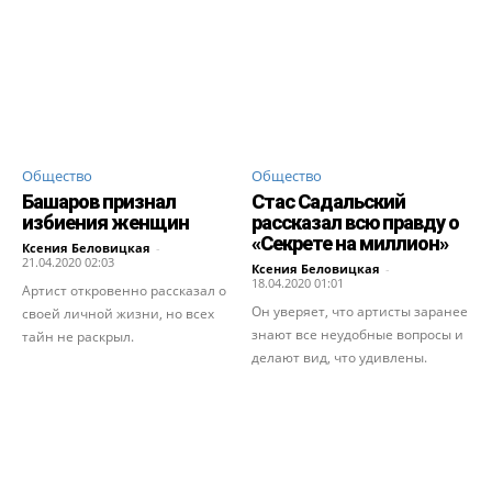
Общество
Общество
Башаров признал
Стас Садальский
избиения женщин
рассказал всю правду о
«Секрете на миллион»
Ксения Беловицкая
-
21.04.2020 02:03
Ксения Беловицкая
-
18.04.2020 01:01
Артист откровенно рассказал о
Он уверяет, что артисты заранее
своей личной жизни, но всех
знают все неудобные вопросы и
тайн не раскрыл.
делают вид, что удивлены.