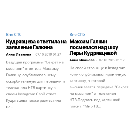
Вне СПб
Вне СПб
Кудрявцева ответила на
Максим Галкин
заявление Галкина
посмеялся над шоу
Леры Кудрявцевой
Анна Иванова
-
07.10.2019 01:27
Анна Иванова
-
07.10.2019 01:17
Ведущая программы "Секрет на
На своей странице в Instagram
миллион" ответила Максиму
комик опубликовал ироничную
Галкину, опубликовавшему
картинку, в которой
оскорбительную для передачи и
высмеивается передача "Секрет
телеканала НТВ картинку в
на миллион" и телеканал
своем Instagram.Свой ответ
НТВ.Подпись под картинкой
Кудрявцева также разместила
гласит: "Мир ТВ...
на...