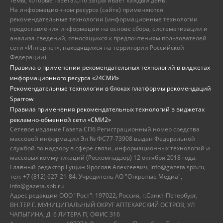
темы, которые Газета.СПб затрагивает каждый день!
На информационном ресурсе (сайте) применяются
рекомендательные технологии (информационные технологии
предоставления информации на основе сбора, систематизации и
анализа сведений, относящихся к предпочтениям пользователей
сети «Интернет», находящихся на территории Российской
Федерации).
Правила о применении рекомендательных технологий в виджетах
информационного ресурса «24СМИ»
Рекомендательные технологии в блоках платформы рекомендаций
Sparrow
Правила применения рекомендательных технологий в виджетах
рекламно-обменной сети «СМИ2»
Сетевое издание Газета.СПб Регистрационный номер средства
массовой информации Эл № ФС77-73908 выдан Федеральной
службой по надзору в сфере связи, информационных технологий и
массовых коммуникаций (Роскомнадзор) 12 октября 2018 года.
Главный редактор Гущин Ярослав Алексеевич, info@gazeta.spb.ru,
тел: +7 (812) 627-21-84. Учредитель АО "Открытые Медиа",
info@gazeta.spb.ru
Адрес редакции ООО "Рост": 197022, Россия, г.Санкт-Петербург,
ВН.ТЕР.Г. МУНИЦИПАЛЬНЫЙ ОКРУГ АПТЕКАРСКИЙ ОСТРОВ, УЛ
ЧАПЫГИНА, Д. 6 ЛИТЕРА П, ОФИС 316