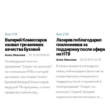
Вне СПб
Вне СПб
Валерий Комиссаров
Лазарев поблагодарил
назвал три великих
поклонников за
качества Бузовой
поддержку после эфира
на НТВ
Анна Иванова
-
07.10.2019 00:33
Анна Иванова
-
03.10.2019 22:39
Телеведущий посетил
В своем аккаунте в Instagram
программу "Секрет на миллион"
певец поблагодарил фанатов за
на телеканале НТВ, в которой
сочувственное отношение и
рассказал, как открыл талант
поддержку после откровений в
Бузовой.Валерий Комиссаров,
телепрограмме "Секрет на
ведущий ТВ-программ, а также
миллион".Сергей Лазарев
продюсер и режиссер,...
поделился впечатлениями от...