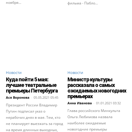
ноября...
фильма - Пабло...
Новости
Новости
Куда пойти 5 мая:
Министр культуры
лучшие театральные
рассказала о самых
премьеры Петербурга
ожидаемых новогодних
премьерах
Ася Воронова
-
05.05.2021 05:45
Анна Иванова
-
01.01.2021 03:32
Президент России Владимир
Глава российского Минкульта
Путин подписал указ о
Ольга Любимова назвала
нерабочих днях в мае. Тем, кто
наиболее ожидаемые
не планирует выезжать за город
новогодние премьеры
на время длинных выходных,