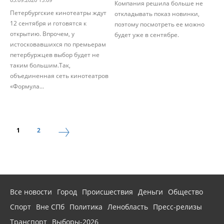
Компания решила больше не
Петербургские кинотеатры ждут
откладывать показ новинки,
12 сентября и готовятся к
поэтому посмотреть ее можно
открытию. Впрочем, у
будет уже в сентябре.
истосковавшихся по премьерам
петербуржцев выбор будет не
таким большим.Так,
объединенная сеть кинотеатров
«Формула...
1
2
Все новости
Город
Происшествия
Деньги
Общество
Спорт
Вне СПб
Политика
Ленобласть
Пресс-релизы
Транспорт
Выборы-2026