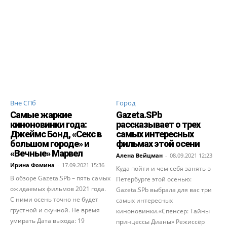
Вне СПб
Город
Самые жаркие
Gazeta.SPb
киноновинки года:
рассказывает о трех
Джеймс Бонд, «Секс в
самых интересных
большом городе» и
фильмах этой осени
«Вечные» Марвел
Алена Вейцман
-
08.09.2021 12:23
Ирина Фомина
-
17.09.2021 15:36
Куда пойти и чем себя занять в
В обзоре Gazeta.SPb – пять самых
Петербурге этой осенью:
ожидаемых фильмов 2021 года.
Gazeta.SPb выбрала для вас три
С ними осень точно не будет
самых интересных
грустной и скучной. Не время
киноновинки.«Спенсер: Тайны
умирать Дата выхода: 19
принцессы Дианы» Режиссёр