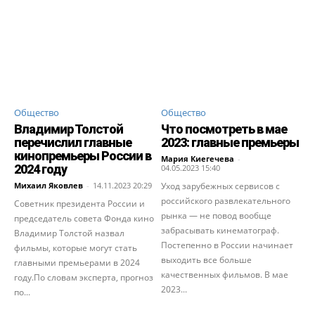
Общество
Общество
Владимир Толстой
Что посмотреть в мае
перечислил главные
2023: главные премьеры
кинопремьеры России в
Мария Киегечева
-
2024 году
04.05.2023 15:40
Михаил Яковлев
-
14.11.2023 20:29
Уход зарубежных сервисов с
российского развлекательного
Советник президента России и
рынка — не повод вообще
председатель совета Фонда кино
забрасывать кинематограф.
Владимир Толстой назвал
Постепенно в России начинает
фильмы, которые могут стать
выходить все больше
главными премьерами в 2024
качественных фильмов. В мае
году.По словам эксперта, прогноз
2023...
по...