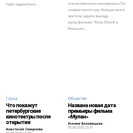
отечественного кинопроката.По
пора задуматься,...
словам министра, больше всего
зрители ждали выхода
мультфильма "Конь Юлий и
Большие...
Город
Общество
Что покажут
Названа новая дата
петербургские
премьеры фильма
кинотеатры после
«Мулан»
открытия
Ксения Беловицкая
-
05.08.2020 23:31
Анастасия Смирнова
-
03.09.2020 15:09