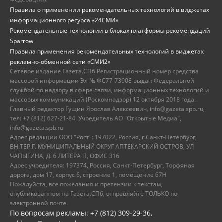
Правила о применении рекомендательных технологий в виджетах
информационного ресурса «24СМИ»
Рекомендательные технологии в блоках платформы рекомендаций
Sparrow
Правила применения рекомендательных технологий в виджетах
рекламно-обменной сети «СМИ2»
Сетевое издание Газета.СПб Регистрационный номер средства
массовой информации Эл № ФС77-73908 выдан Федеральной
службой по надзору в сфере связи, информационных технологий и
массовых коммуникаций (Роскомнадзор) 12 октября 2018 года.
Главный редактор Гущин Ярослав Алексеевич, info@gazeta.spb.ru,
тел: +7 (812) 627-21-84. Учредитель АО "Открытые Медиа",
info@gazeta.spb.ru
Адрес редакции ООО "Рост": 197022, Россия, г.Санкт-Петербург,
ВН.ТЕР.Г. МУНИЦИПАЛЬНЫЙ ОКРУГ АПТЕКАРСКИЙ ОСТРОВ, УЛ
ЧАПЫГИНА, Д. 6 ЛИТЕРА П, ОФИС 316
Адрес учредителя: 197374, Россия, Санкт-Петербург, Торфяная
дорога, дом 17, корпус 6, строение 1, помещение 67Н
Пожалуйста, все пожелания и претензии к текстам,
опубликованном на Газета.СПб, отправляйте ТОЛЬКО по
электронной почте.
По вопросам рекламы: +7 (812) 309-29-36,