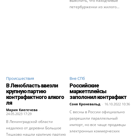
выяснить, что находчивые
петербурженки из жилого...
Происшествия
Вне СПб
В Ленобласть ввезли
Российские
крупную партию
маркетплейсы
контрафактного алкого
заполонил контрафакт
ля
Соня Кроневальд
-
16.10.2022 10:36
Мария Киегечева
-
С весны в России официально
24.05.2023 17:29
разрешили параллельный
В Ленинградской области
импорт, но все чаще продавцы
недалеко от деревни Большое
электронных коммерческих
Тешково нашли крупную партию