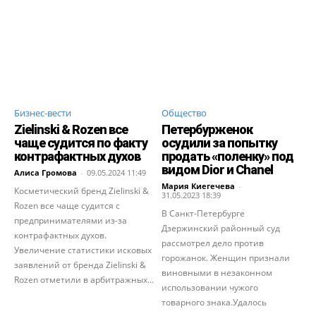
Бизнес-вести
Общество
Zielinski & Rozen все
Петербурженок
чаще судится по факту
осудили за попытку
контрафактных духов
продать «поленку» под
видом Dior и Chanel
Алиса Громова
-
09.05.2024 11:49
Мария Киегечева
-
Косметический бренд Zielinski &
31.05.2023 18:39
Rozen все чаще судится с
В Санкт-Петербурге
предпринимателями из-за
Дзержинский районный суд
контрафактных дyхов.
рассмотрел дело против
Увеличение статистики исковых
горожанок. Женщин признали
заявлений от бренда Zielinski &
виновными в незаконном
Rozen отметили в арбитражных...
использовании чужого
товарного знака.Удалось