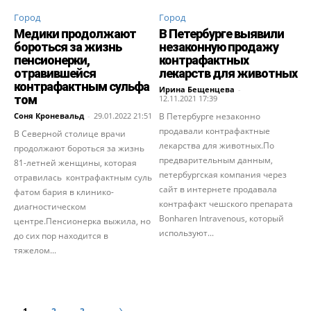
Город
Город
Медики продолжают
В Петербурге выявили
бороться за жизнь
незаконную продажу
пенсионерки,
контрафактных
отравившейся
лекарств для животных
контрафактным сульфа
Ирина Бещенцева
-
том
12.11.2021 17:39
Соня Кроневальд
-
29.01.2022 21:51
В Петербурге незаконно
продавали контрафактные
В Северной столице врачи
лекарства для животных.По
продолжают бороться за жизнь
предварительным данным,
81-летней женщины, которая
петербургская компания через
отравилась контрафактным суль
сайт в интернете продавала
фатом бария в клинико-
контрафакт чешского препарата
диагностическом
Bonharen Intravenous, который
центре.Пенсионерка выжила, но
используют...
до сих пор находится в
тяжелом...