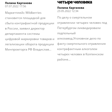
четыре человека
Полина Карганова
-
07.07.2022 17:56
Полина Карганова
-
23.05.2022 12:34
Маркетплейс Wildberries
По делу о смертельном
становится площадкой для
отравлении четырех человек под
сбыта контрафактной продукции
Петербургом ликвидировали
в России, заявил директор
подпольный
департамента системы
алкозавод.Уголовное дело по
цифровой маркировки товаров и
факту смертельного отравления
легализации оборота продукции
контрафактным алкоголем
Минпромторга РФ Владислав...
четырех человек в Колпинском
районе...