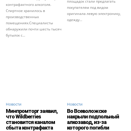
площадок стали предлагать
контрафактного алкоголя.
покупателям под видом
Спиртное хранилось в
оригинала левую электронику,
производственных
одежду...
помещениях.Специалисты
обнаружили почти шесть тысяч
бутылок с...
Новости
Новости
Минпромторг заявил,
Во Всеволожске
что Wildberries
накрыли подпольный
становится каналом
алкозавод, из-за
сбыта контрафакта
которого погибли