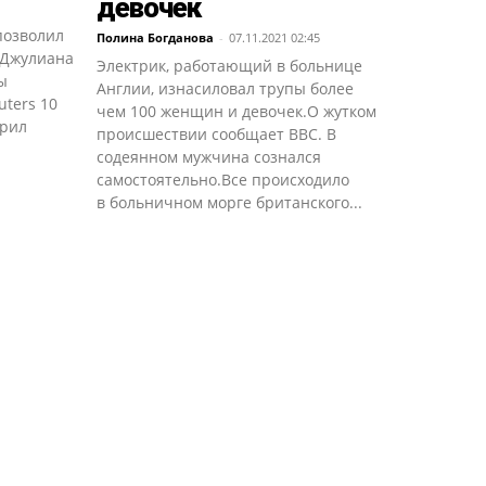
девочек
позволил
Полина Богданова
-
07.11.2021 02:45
 Джулиана
Электрик, работающий в больнице
ы
Англии, изнасиловал трупы более
ters 10
чем 100 женщин и девочек.О жутком
орил
происшествии сообщает BBC. В
содеянном мужчина сознался
самостоятельно.Все происходило
в больничном морге британского...