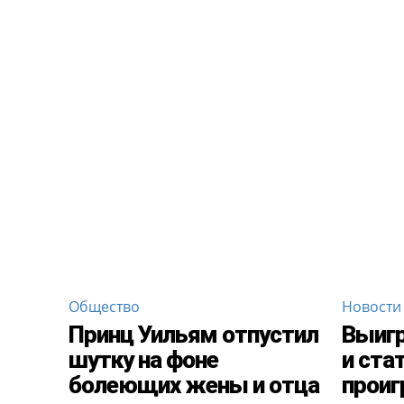
Общество
Новости
Принц Уильям отпустил
Выигр
шутку на фоне
и ста
болеющих жены и отца
проиг