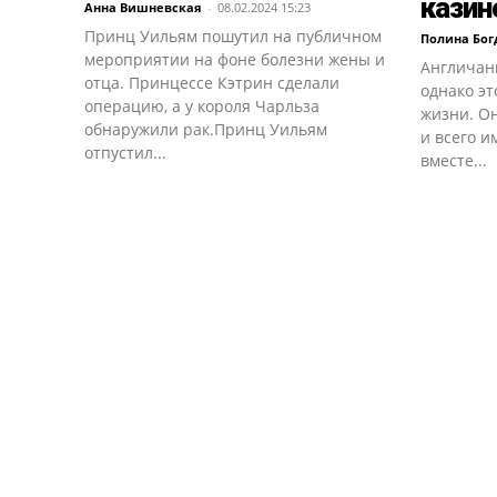
казин
Анна Вишневская
-
08.02.2024 15:23
Принц Уильям пошутил на публичном
Полина Бог
мероприятии на фоне болезни жены и
Англичанк
отца. Принцессе Кэтрин сделали
однако эт
операцию, а у короля Чарльза
жизни. О
обнаружили рак.Принц Уильям
и всего и
отпустил...
вместе...