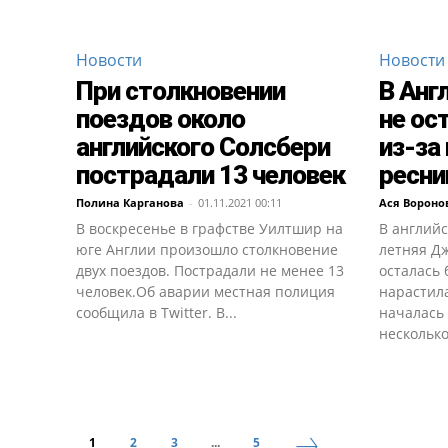
Новости
Новости
При столкновении
В Анг
поездов около
не ос
английского Солсбери
из-за
пострадали 13 человек
ресни
Полина Карганова
-
01.11.2021 00:11
Ася Вороно
В воскресенье в графстве Уилтшир на
В англий
юге Англии произошло столкновение
летняя Д
двух поездов. Пострадали не менее 13
осталась 
человек.Об аварии местная полиция
нарастил
сообщила в Twitter. В...
началась 
несколько
1
2
3
...
5