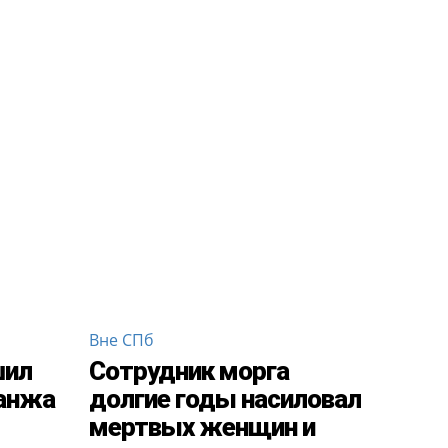
Вне СПб
шил
Сотрудник морга
анжа
долгие годы насиловал
мертвых женщин и