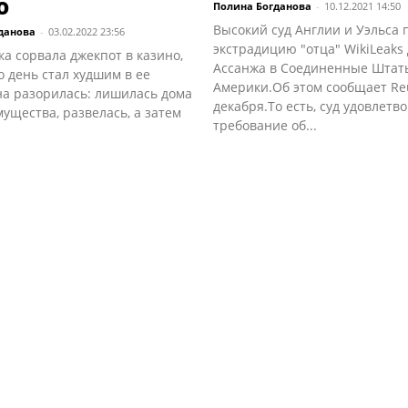
о
Полина Богданова
-
10.12.2021 14:50
Высокий суд Англии и Уэльса 
данова
-
03.02.2022 23:56
экстрадицию "отца" WikiLeaks
а сорвала джекпот в казино,
Ассанжа в Соединенные Штат
о день стал худшим в ее
Америки.Об этом сообщает Reu
на разорилась: лишилась дома
декабря.То есть, суд удовлетв
мущества, развелась, а затем
требование об...