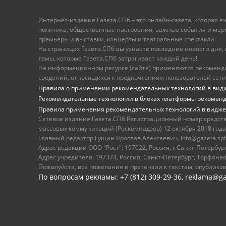
Интернет-издание Газета.СПб – это онлайн-газета, которая 
политика, общественные настроения, важные события и меропр
премьеры и выставки, концерты и театральные спектакли.
На страницах Газета.СПб вы узнаете последние новости дня, к
темы, которые Газета.СПб затрагивает каждый день!
На информационном ресурсе (сайте) применяются рекоменд
сведений, относящихся к предпочтениям пользователей сети
Правила о применении рекомендательных технологий в вид
Рекомендательные технологии в блоках платформы рекомен
Правила применения рекомендательных технологий в видже
Сетевое издание Газета.СПб Регистрационный номер средст
массовых коммуникаций (Роскомнадзор) 12 октября 2018 года
Главный редактор Гущин Ярослав Алексеевич, info@gazeta.spb.r
Адрес редакции ООО "Рост": 197022, Россия, г.Санкт-Петер
Адрес учредителя: 197374, Россия, Санкт-Петербург, Торфяная
Пожалуйста, все пожелания и претензии к текстам, опублико
По вопросам рекламы: +7 (812) 309-29-36,
reklama@ga