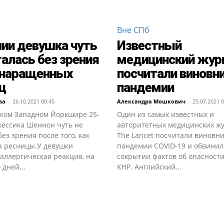
Вне СПб
лии девушка чуть
Известный
талась без зрения
медицинский жур
 наращенных
посчитали виновн
ц
пандемии
ва
-
26.10.2021 00:45
Александра Мошкович
-
25.07.2021 0
ском Западном Йоркшире 25-
Один из самых известных и
жессика Шеннон чуть не
авторитетных медицинских ж
без зрения после того, как
The Lancet посчитали виновн
а ресницы.У девушки
пандемии COVID-19 и обвинил
аллергическая реакция, на
сокрытии фактов об опасности
 дней...
КНР. Английский...