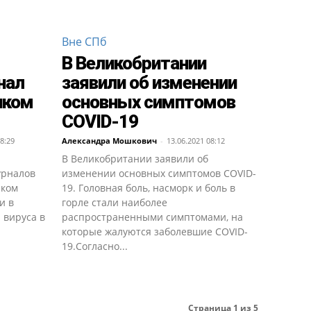
Вне СПб
В Великобритании
нал
заявили об изменении
иком
основных симптомов
COVID-19
8:29
Александра Мошкович
-
13.06.2021 08:12
В Великобритании заявили об
урналов
изменении основных симптомов COVID-
иком
19. Головная боль, насморк и боль в
и в
горле стали наиболее
 вируса в
распространенными симптомами, на
которые жалуются заболевшие COVID-
19.Согласно...
Страница 1 из 5