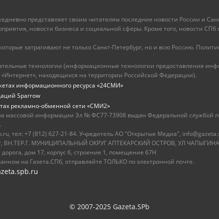
ежедневно представляет своим читателям последние новости России и Санк
иятия, новости бизнеса и социальной сферы. Кроме того, новости СПб сег
оторые затрагивают не только Санкт-Петербург, но и всю Россию. Политика
ательные технологии (информационные технологии предоставления инфо
 «Интернет», находящихся на территории Российской Федерации).
жетах информационного ресурса «24СМИ»
даций Sparrow
тах рекламно-обменной сети «СМИ2»
ва массовой информации Эл № ФС77-73908 выдан Федеральной службой по
.
u, тел: +7 (812) 627-21-84. Учредитель АО "Открытые Медиа", info@gazeta.
бург, ВН.ТЕР.Г. МУНИЦИПАЛЬНЫЙ ОКРУГ АПТЕКАРСКИЙ ОСТРОВ, УЛ ЧАПЫГИНА,
 дорога, дом 17, корпус 6, строение 1, помещение 67Н
ванном на Газета.СПб, отправляйте ТОЛЬКО по электронной почте.
zeta.spb.ru
© 2007-2025 Gazeta.SPb