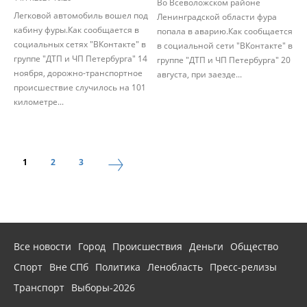
Во Всеволожском районе
Легковой автомобиль вошел под
Ленинградской области фура
кабину фуры.Как сообщается в
попала в аварию.Как сообщается
социальных сетях "ВКонтакте" в
в социальной сети "ВКонтакте" в
группе "ДТП и ЧП Петербурга" 14
группе "ДТП и ЧП Петербурга" 20
ноября, дорожно-транспортное
августа, при заезде...
происшествие случилось на 101
километре...
1
2
3
Все новости
Город
Происшествия
Деньги
Общество
Спорт
Вне СПб
Политика
Ленобласть
Пресс-релизы
Транспорт
Выборы-2026