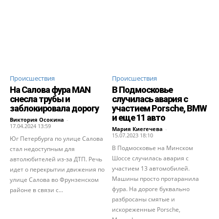
Происшествия
Происшествия
На Салова фура MAN
В Подмосковье
снесла трубы и
случилась авария с
заблокировала дорогу
участием Porsche, BMW
и еще 11 авто
Виктория Осокина
-
17.04.2024 13:59
Мария Киегечева
-
15.07.2023 18:10
Юг Петербурга по улице Салова
В Подмосковье на Минском
стал недоступным для
Шоссе случилась авария с
автолюбителей из-за ДТП. Речь
участием 13 автомобилей.
идет о перекрытии движения по
Машины просто протаранила
улице Салова во Фрунзенском
фура. На дороге буквально
районе в связи с...
разбросаны смятые и
искореженные Porsche,