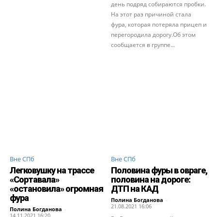
день подряд собираются пробки.
На этот раз причиной стала
фура, которая потеряла прицеп и
перегородила дорогу.Об этом
сообщается в группе...
Вне СПб
Вне СПб
Легковушку на трассе
Половина фуры в овраге,
«Сортавала»
половина на дороге:
«остановила» огромная
ДТП на КАД
фура
Полина Богданова
-
21.08.2021 16:06
Полина Богданова
-
14.11.2021 16:20