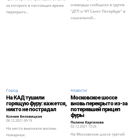
очевидцы сообщили в группе
за которого в настоящее время
"ДТП и ЧП Санкт-Петербург" в
перекрыто...
социальной...
Город
Новости
На КАД тушили
Московское шоссе
горящую фуру: кажется,
вновь перекрыто из-за
никто не пострадал
потерявшей прицеп
фуры
Ксения Беловицкая
-
06.12.2021 00:19
Полина Карганова
-
02.12.2021 13:26
На место выезжали восемь
На Московском шоссе третий
пожарных.