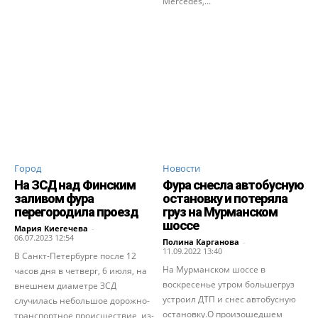
Mercedes,...
Город
Новости
На ЗСД над Финским
Фура снесла автобусную
заливом фура
остановку и потеряла
перегородила проезд
груз на Мурманском
шоссе
Мария Киегечева
-
06.07.2023 12:54
Полина Карганова
-
11.09.2022 13:40
В Санкт-Петербурге после 12
На Мурманском шоссе в
часов дня в четверг, 6 июля, на
воскресенье утром большегруз
внешнем диаметре ЗСД
устроил ДТП и снес автобусную
случилась небольшое дорожно-
остановку.О произошедшем
транспортное происшествие, из-