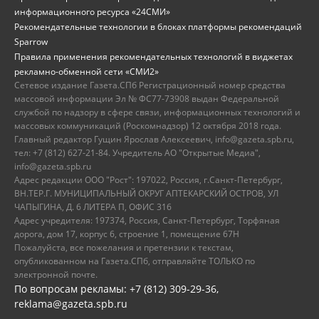
информационного ресурса «24СМИ»
Рекомендательные технологии в блоках платформы рекомендаций
Sparrow
Правила применения рекомендательных технологий в виджетах
рекламно-обменной сети «СМИ2»
Сетевое издание Газета.СПб Регистрационный номер средства
массовой информации Эл № ФС77-73908 выдан Федеральной
службой по надзору в сфере связи, информационных технологий и
массовых коммуникаций (Роскомнадзор) 12 октября 2018 года.
Главный редактор Гущин Ярослав Алексеевич, info@gazeta.spb.ru,
тел: +7 (812) 627-21-84. Учредитель АО "Открытые Медиа",
info@gazeta.spb.ru
Адрес редакции ООО "Рост": 197022, Россия, г.Санкт-Петербург,
ВН.ТЕР.Г. МУНИЦИПАЛЬНЫЙ ОКРУГ АПТЕКАРСКИЙ ОСТРОВ, УЛ
ЧАПЫГИНА, Д. 6 ЛИТЕРА П, ОФИС 316
Адрес учредителя: 197374, Россия, Санкт-Петербург, Торфяная
дорога, дом 17, корпус 6, строение 1, помещение 67Н
Пожалуйста, все пожелания и претензии к текстам,
опубликованном на Газета.СПб, отправляйте ТОЛЬКО по
электронной почте.
По вопросам рекламы: +7 (812) 309-29-36,
reklama@gazeta.spb.ru