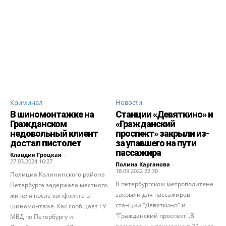
Криминал
Новости
В шиномонтажке на
Станции «Девяткино» и
Гражданском
«Гражданский
недовольный клиент
проспект» закрыли из-
достал пистолет
за упавшего на пути
пассажира
Клавдия Гроцкая
-
27.03.2024 16:27
Полина Карганова
-
18.09.2022 22:30
Полиция Калининского района
В петербургском метрополитене
Петербурга задержала местного
закрыли для пассажиров
жителя после конфликта в
станции "Девяткино" и
шиномонтаже. Как сообщает ГУ
"Гражданский проспект".В
МВД по Петербургу и