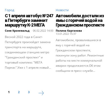
Город
Новости
С 1 апреля автобус №247
Автомобили достали из
в Петербурге заменит
ямы с горячей водой на
маршрутку К-2 МЕГА
Гражданском проспекте
Соня Кроневальд
-
06.02.2022 14:00
Полина Карганова
-
13.01.2022 15:37
Весной 2022 года в Санкт-
Автомобили, провалившиеся в
Петербурге произойдет замена
яму с горячей водой на
транспорта на маршруте,
Гражданском проспекте,
соединяющем станцию метро
покинули зону работ. Ремонтные
"Гражданский проспект" и
работы на месте коммунальной
торговый комплекс "МЕГА
аварии продолжаются.Об этом
Парнас".Уже с 1 апреля новый...
сообщили в пресс-службе...
1
2
3