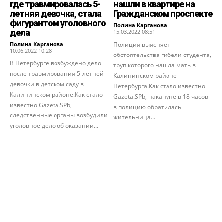
где травмировалась 5-
нашли в квартире на
летняя девочка, стала
Гражданском проспекте
фигурантом уголовного
Полина Карганова
-
дела
15.03.2022 08:51
Полина Карганова
-
Полиция выясняет
10.06.2022 10:28
обстоятельства гибели студента,
В Петербурге возбуждено дело
труп которого нашла мать в
после травмирования 5-летней
Калининском районе
девочки в детском саду в
Петербурга.Как стало известно
Калининском районе.Как стало
Gazeta.SPb, накануне в 18 часов
известно Gazeta.SPb,
в полицию обратилась
следственные органы возбудили
жительница...
уголовное дело об оказании...