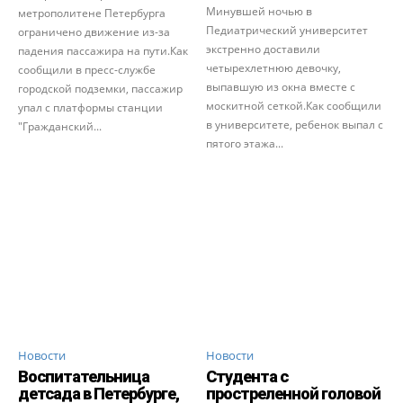
Минувшей ночью в
метрополитене Петербурга
Педиатрический университет
ограничено движение из-за
экстренно доставили
падения пассажира на пути.Как
четырехлетнюю девочку,
сообщили в пресс-службе
выпавшую из окна вместе с
городской подземки, пассажир
москитной сеткой.Как сообщили
упал с платформы станции
в университете, ребенок выпал с
"Гражданский...
пятого этажа...
Новости
Новости
Воспитательница
Студента с
детсада в Петербурге,
простреленной головой