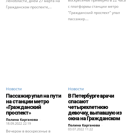
воскресенье примерно в 22 часа
Ленобласти, днем 27 марта на
с платформы станции метро
Гражданском проспекте,...
"Гражданский проспект" упал
пассажир....
Новости
Новости
Пассажир упал на пути
В Петербурге врачи
на станции метро
спасают
«Гражданский
четырехлетнюю
проспект»
девочку, выпавшую из
окна на Гражданском
Полина Карганова
-
18.09.2022 22:19
Полина Карганова
-
03.07.2022 11:22
Вечером в воскресенье в