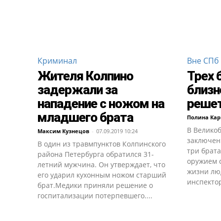
Криминал
Вне СПб
Жителя Колпино
Трех 
задержали за
близн
нападение с ножом на
решет
младшего брата
Полина Кар
В Велико
Максим Кузнецов
-
07.09.2019 10:24
заключен
В один из травмпунктов Колпинского
три брата
района Петербурга обратился 31-
оружием с
летний мужчина. Он утверждает, что
жизни лю
его ударил кухонным ножом старший
инспектор
брат.Медики приняли решение о
госпитализации потерпевшего....