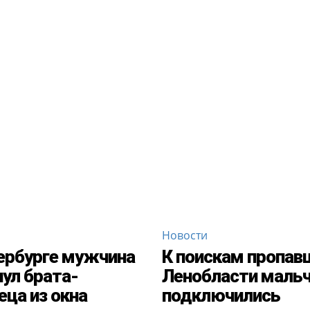
Новости
ербурге мужчина
К поискам пропав
ул брата-
Ленобласти маль
еца из окна
подключились