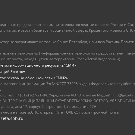
ежедневно представляет своим читателям последние новости России и Санк
иятия, новости бизнеса и социальной сферы. Кроме того, новости СПб сег
оторые затрагивают не только Санкт-Петербург, но и всю Россию. Политика
ательные технологии (информационные технологии предоставления инфо
 «Интернет», находящихся на территории Российской Федерации).
жетах информационного ресурса «24СМИ»
даций Sparrow
тах рекламно-обменной сети «СМИ2»
ва массовой информации Эл № ФС77-73908 выдан Федеральной службой по
.
u, тел: +7 (812) 627-21-84. Учредитель АО "Открытые Медиа", info@gazeta.
бург, ВН.ТЕР.Г. МУНИЦИПАЛЬНЫЙ ОКРУГ АПТЕКАРСКИЙ ОСТРОВ, УЛ ЧАПЫГИНА,
 дорога, дом 17, корпус 6, строение 1, помещение 67Н
ванном на Газета.СПб, отправляйте ТОЛЬКО по электронной почте.
zeta.spb.ru