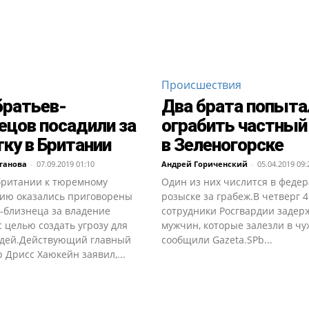
Происшествия
братьев-
Два брата попыта
ецов посадили за
ограбить частный
ку в Британии
в Зеленогорске
ганова
-
07.09.2019 01:10
Андрей Гориченcкий
-
05.04.2019 09:
британии к тюремному
Один из них числится в феде
ию оказались приговорены
розыске за грабеж.В четверг 
-близнеца за владение
сотрудники Росгвардии задер
 целью создать угрозу для
мужчин, которые залезли в чу
дей.Действующий главный
сообщили Gazeta.SPb...
 Дрисс Хаюкейн заявил,...