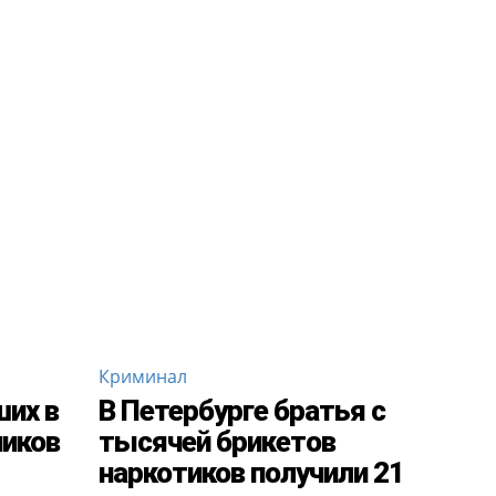
Криминал
ших в
В Петербурге братья с
чиков
тысячей брикетов
наркотиков получили 21