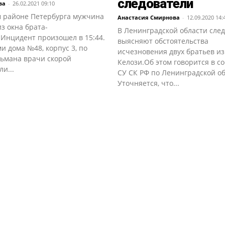
следователи
ва
-
26.02.2021 09:10
м районе Петербурга мужчина
Анастасия Смирнова
-
12.09.2020 14:
з окна брата-
В Ленинградской области сле
.Инцидент произошел в 15:44.
выясняют обстоятельства
и дома №48, корпус 3, по
исчезновения двух братьев и
льмана врачи скорой
Келози.Об этом говорится в 
и...
СУ СК РФ по Ленинградской об
Уточняется, что...