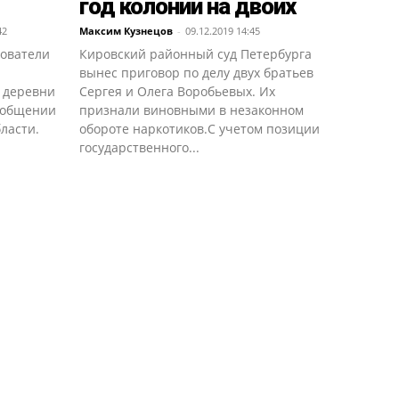
год колонии на двоих
42
Максим Кузнецов
-
09.12.2019 14:45
дователи
Кировский районный суд Петербурга
вынес приговор по делу двух братьев
з деревни
Сергея и Олега Воробьевых. Их
сообщении
признали виновными в незаконном
ласти.
обороте наркотиков.С учетом позиции
государственного...