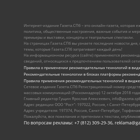
Интернет-издание Газета.СПб – это онлайн-газета, которая 
политика, общественные настроения, важные события и меропр
премьеры и выставки, концерты и театральные спектакли.
На страницах Газета.СПб вы узнаете последние новости дня, к
темы, которые Газета.СПб затрагивает каждый день!
На информационном ресурсе (сайте) применяются рекоменд
сведений, относящихся к предпочтениям пользователей сети
Правила о применении рекомендательных технологий в вид
Рекомендательные технологии в блоках платформы рекомен
Правила применения рекомендательных технологий в видже
Сетевое издание Газета.СПб Регистрационный номер средст
массовых коммуникаций (Роскомнадзор) 12 октября 2018 года
Главный редактор Гущин Ярослав Алексеевич, info@gazeta.spb.r
Адрес редакции ООО "Рост": 197022, Россия, г.Санкт-Петер
Адрес учредителя: 197374, Россия, Санкт-Петербург, Торфяная
Пожалуйста, все пожелания и претензии к текстам, опублико
По вопросам рекламы: +7 (812) 309-29-36,
reklama@ga