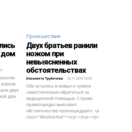
Происшествия
лись
Двух братьев ранили
 дом
ножом при
невыясненных
обстоятельствах
21
ральном
Елизавета Трубачева
-
25.11.2018 10:56
4 апреля
Оба остались в живых и сумели
жали двух
самостоятельно обратиться за
жой дом,
медицинской помощью. Стражи
правопорядка выясняют
обстоятельства произошедшего. <p
class="MsoNormal"><o:p></o:p></p>