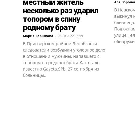
местный житель
Ася Вороно
несколько раз ударил
В Невско
выкинул и
топором в спину
близнеца
родному брату
Под окнам
улице Те
Мария Горшкова
-
26.10.2022 13:59
обнаружил
В Приозерском районе Ленобласти
следователи возбудили уголовное дело
в отношении мужчины, напавшего с
топором на родного брата.Как стало
известно Gazeta.SPb, 27 сентября из
больницы...