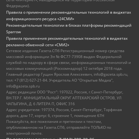
Федерации).
Правила о применении рекомендательных технологий в виджетах
информационного ресурса «24СМИ»
Рекомендательные технологии в блоках платформы рекомендаций
Sparrow
Правила применения рекомендательных технологий в виджетах
рекламно-обменной сети «СМИ2»
Сетевое издание Газета.СПб Регистрационный номер средства
массовой информации Эл № ФС77-73908 выдан Федеральной
службой по надзору в сфере связи, информационных технологий и
массовых коммуникаций (Роскомнадзор) 12 октября 2018 года.
Главный редактор Гущин Ярослав Алексеевич, info@gazeta.spb.ru,
тел: +7 (812) 627-21-84. Учредитель АО "Открытые Медиа",
info@gazeta.spb.ru
Адрес редакции ООО "Рост": 197022, Россия, г.Санкт-Петербург,
ВН.ТЕР.Г. МУНИЦИПАЛЬНЫЙ ОКРУГ АПТЕКАРСКИЙ ОСТРОВ, УЛ
ЧАПЫГИНА, Д. 6 ЛИТЕРА П, ОФИС 316
Адрес учредителя: 197374, Россия, Санкт-Петербург, Торфяная
дорога, дом 17, корпус 6, строение 1, помещение 67Н
Пожалуйста, все пожелания и претензии к текстам,
опубликованном на Газета.СПб, отправляйте ТОЛЬКО по
электронной почте.