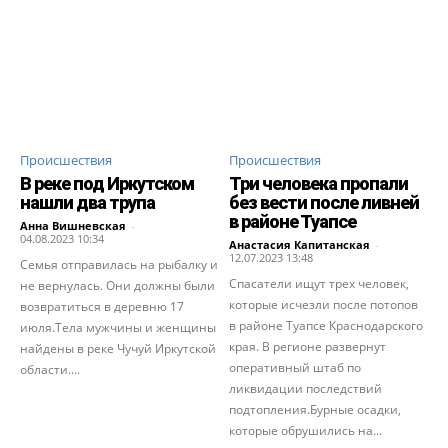
Происшествия
Происшествия
В реке под Иркутском
Три человека пропали
нашли два трупа
без вести после ливней
в районе Туапсе
Анна Вишневская
-
04.08.2023 10:34
Анастасия Капитанская
-
12.07.2023 13:48
Семья отправилась на рыбалку и
Спасатели ищут трех человек,
не вернулась. Они должны были
которые исчезли после потопов
возвратиться в деревню 17
в районе Туапсе Краснодарского
июля.Тела мужчины и женщины
края. В регионе развернут
найдены в реке Чучуй Иркутской
оперативный штаб по
области....
ликвидации последствий
подтопления.Бурные осадки,
которые обрушились на...