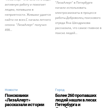
"ЛизаАлерт" в Петербурге
активную работу и помогает
начали использовать
людям, попавшим в
электросамокаты в процессе
неприятности. Живыми удается
работы.Доброволец поискового
найти не всех.С начала летнего
отряда Яна Шендрикова
сезона "ЛизаАлерт" получил
рассказала, что самое главное в
498...
поиске людей...
Новости
Город
Поисковики
Более 260 пропавших
«ЛизаАлерт»
людей нашли в лесах
рассказали истории
Петербурга и