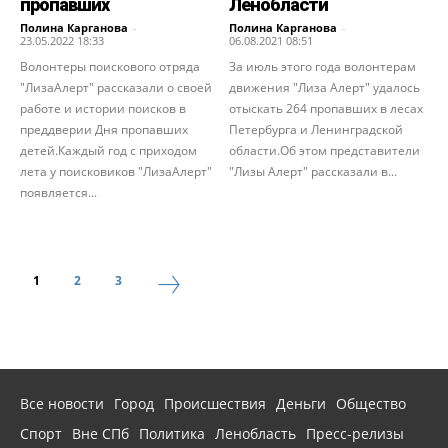
пропавших
Ленобласти
Полина Карганова
-
Полина Карганова
-
23.05.2022 18:33
06.08.2021 08:51
Волонтеры поискового отряда
За июль этого года волонтерам
"ЛизаАлерт" рассказали о своей
движения "Лиза Алерт" удалось
работе и истории поисков в
отыскать 264 пропавших в лесах
преддверии Дня пропавших
Петербурга и Ленинградской
детей.Каждый год с приходом
области.Об этом представители
лета у поисковиков "ЛизаАлерт"
"Лизы Алерт" рассказали в...
появляется...
1
2
3
Все новости
Город
Происшествия
Деньги
Общество
Спорт
Вне СПб
Политика
Ленобласть
Пресс-релизы