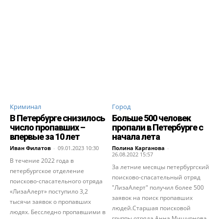
Криминал
Город
В Петербурге снизилось
Больше 500 человек
число пропавших –
пропали в Петербурге с
впервые за 10 лет
начала лета
Иван Филатов
-
09.01.2023 10:30
Полина Карганова
-
26.08.2022 15:57
В течение 2022 года в
За летние месяцы петербургский
петербургское отделение
поисково-спасательный отряд
поисково-спасательного отряда
"ЛизаАлерт" получил более 500
«ЛизаАлерт» поступило 3,2
заявок на поиск пропавших
тысячи заявок о пропавших
людей.Старшая поисковой
людях. Бесследно пропавшими в
группы отряда Анна Мишурнова