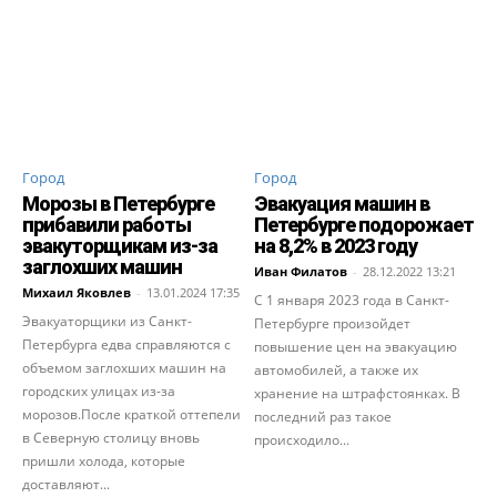
Город
Город
Морозы в Петербурге
Эвакуация машин в
прибавили работы
Петербурге подорожает
эвакуторщикам из-за
на 8,2% в 2023 году
заглохших машин
Иван Филатов
-
28.12.2022 13:21
Михаил Яковлев
-
13.01.2024 17:35
С 1 января 2023 года в Санкт-
Эвакуаторщики из Санкт-
Петербурге произойдет
Петербурга едва справляются с
повышение цен на эвакуацию
объемом заглохших машин на
автомобилей, а также их
городских улицах из-за
хранение на штрафстоянках. В
морозов.После краткой оттепели
последний раз такое
в Северную столицу вновь
происходило...
пришли холода, которые
доставляют...