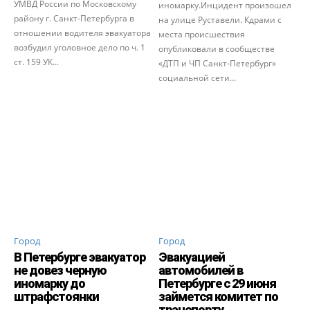
УМВД России по Московскому
иномарку.Инцидент произошел
району г. Санкт-Петербурга в
на улице Руставели. Кдрами с
отношении водителя эвакуатора
места происшествия
возбудил уголовное дело по ч. 1
опубликовали в сообществе
ст. 159 УК...
«ДТП и ЧП Санкт-Петербург»
социальной сети...
Город
Город
В Петербурге эвакуатор
Эвакуацией
не довез черную
автомобилей в
иномарку до
Петербурге с 29 июня
штрафстоянки
займется комитет по
транспорту