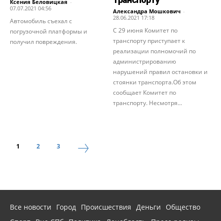
Ксения Беловицкая
-
07.07.2021 04:56
Александра Мошкович
-
28.06.2021 17:18
Автомобиль съехал с
С 29 июня Комитет по
погрузочной платформы и
транспорту приступает к
получил повреждения.
реализации полномочий по
администрированию
нарушений правил остановки и
стоянки транспорта.Об этом
сообщает Комитет по
транспорту. Несмотря...
1
2
3
Все новости
Город
Происшествия
Деньги
Общество