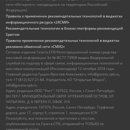
сети «Интернет», находящихся на территории Российской
Федерации).
Правила о применении рекомендательных технологий в виджетах
информационного ресурса «24СМИ»
Рекомендательные технологии в блоках платформы рекомендаций
Sparrow
Правила применения рекомендательных технологий в виджетах
рекламно-обменной сети «СМИ2»
Сетевое издание Газета.СПб Регистрационный номер средства
массовой информации Эл № ФС77-73908 выдан Федеральной
службой по надзору в сфере связи, информационных технологий и
массовых коммуникаций (Роскомнадзор) 12 октября 2018 года.
Главный редактор Гущин Ярослав Алексеевич, info@gazeta.spb.ru,
тел: +7 (812) 627-21-84. Учредитель АО "Открытые Медиа",
info@gazeta.spb.ru
Адрес редакции ООО "Рост": 197022, Россия, г.Санкт-Петербург,
ВН.ТЕР.Г. МУНИЦИПАЛЬНЫЙ ОКРУГ АПТЕКАРСКИЙ ОСТРОВ, УЛ
ЧАПЫГИНА, Д. 6 ЛИТЕРА П, ОФИС 316
Адрес учредителя: 197374, Россия, Санкт-Петербург, Торфяная
дорога, дом 17, корпус 6, строение 1, помещение 67Н
Пожалуйста, все пожелания и претензии к текстам,
опубликованном на Газета.СПб, отправляйте ТОЛЬКО по
электронной почте.