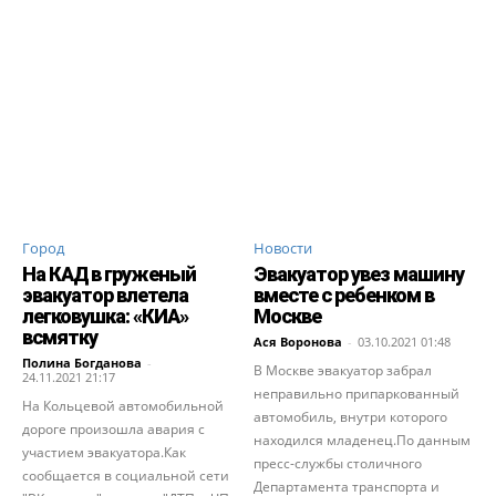
Город
Новости
На КАД в груженый
Эвакуатор увез машину
эвакуатор влетела
вместе с ребенком в
легковушка: «КИА»
Москве
всмятку
Ася Воронова
-
03.10.2021 01:48
Полина Богданова
-
В Москве эвакуатор забрал
24.11.2021 21:17
неправильно припаркованный
На Кольцевой автомобильной
автомобиль, внутри которого
дороге произошла авария с
находился младенец.По данным
участием эвакуатора.Как
пресс-службы столичного
сообщается в социальной сети
Департамента транспорта и