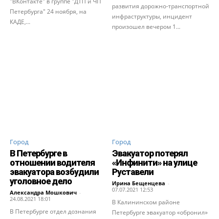
"ВКонтакте" в группе "ДТП и ЧП
развития дорожно-транспортной
Петербурга" 24 ноября, на
инфраструктуры, инцидент
КАДЕ,...
произошел вечером 1...
Город
Город
В Петербурге в
Эвакуатор потерял
отношении водителя
«Инфинити» на улице
эвакуатора возбудили
Руставели
уголовное дело
Ирина Бещенцева
-
07.07.2021 12:53
Александра Мошкович
-
24.08.2021 18:01
В Калининском районе
В Петербурге отдел дознания
Петербурге эвакуатор «обронил»