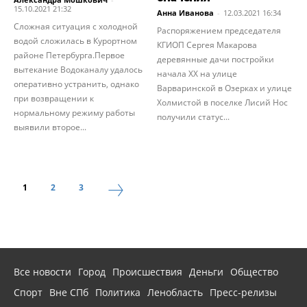
15.10.2021 21:32
Анна Иванова
-
12.03.2021 16:34
Сложная ситуация с холодной
Распоряжением председателя
водой сложилась в Курортном
КГИОП Сергея Макарова
районе Петербурга.Первое
деревянные дачи постройки
вытекание Водоканалу удалось
начала ХХ на улице
оперативно устранить, однако
Варваринской в Озерках и улице
при возвращении к
Холмистой в поселке Лисий Нос
нормальному режиму работы
получили статус...
выявили второе...
1
2
3
Все новости
Город
Происшествия
Деньги
Общество
Спорт
Вне СПб
Политика
Ленобласть
Пресс-релизы