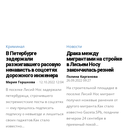
Криминал
Новости
В Петербурге
Драка между
задержали
мигрантами на стройке
разжигавшего расовую
в Лисьем Носу
ненависть в соцсетях
закончилась резней
дорожного инженера
Полина Карганова
-
26.09.2022 09:27
Мария Горшкова
-
12.10.2022 12:04
На строительной площадке в
В поселке Лисий Нос задержали
поселке Лисий Нос мигрант
петербуржца, строчившего
получил ножевые ранения от
экстремистские посты в соцсетях
другого мигранта.Как стало
— ему пришлось подписать
известно Gazeta.SPb, поздним
подписку о невыезде и лишиться
вечером 24 сентября в
своих гаджетов.Как стало
приемный покой...
известно...