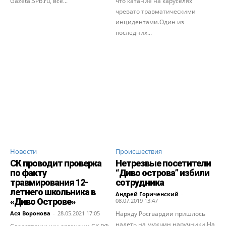
Gazeta.SPb.ru, все...
что катание на каруселях
чревато травматическими
инцидентами.Один из
последних...
Новости
Происшествия
СК проводит проверка
Нетрезвые посетители
по факту
“Диво острова” избили
травмирования 12-
сотрудника
летнего школьника в
Андрей Гориченcкий
-
«Диво Острове»
08.07.2019 13:47
Ася Воронова
-
28.05.2021 17:05
Наряду Росгвардии пришлось
надеть на мужчин наручники.На