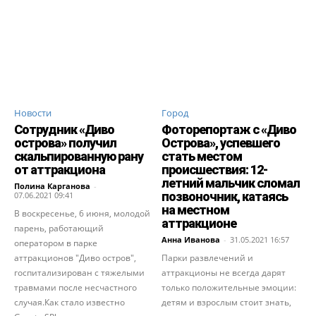
Новости
Город
Сотрудник «Диво
Фоторепортаж с «Диво
острова» получил
Острова», успевшего
скальпированную рану
стать местом
от аттракциона
происшествия: 12-
летний мальчик сломал
Полина Карганова
-
позвоночник, катаясь
07.06.2021 09:41
на местном
В воскресенье, 6 июня, молодой
аттракционе
парень, работающий
Анна Иванова
-
31.05.2021 16:57
оператором в парке
аттракционов "Диво остров",
Парки развлечений и
госпитализирован с тяжелыми
аттракционы не всегда дарят
травмами после несчастного
только положительные эмоции:
случая.Как стало известно
детям и взрослым стоит знать,