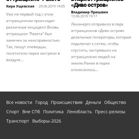
«Диво остров»
Кира Ущевская
-
29.06.2019 14:05
Владимир Пришвин
-
Уже не первый год с этим
13.06.2019 19:17
аттракционом происходят
Ленэнерго отправило в парк
различные инцидент.Вновь
аттракционов «Диво остров»
аттракцион “Ракета” был
дизельные генераторы, которые
замечен за неисправностью.
подключат к сетям, чтобы
Так, пишут очевидцы,
спустить, застрявших на
посетители парка застряли в
аттракционах людей на
воздухе...
землю.Ранее в парке
отключилось...
Все новости
Город
Происшествия
Деньги
Общество
Спорт
Вне СПб
Политика
Ленобласть
Пресс-релизы
Транспорт
Выборы-2026