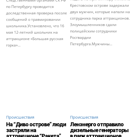
Следственными органами СК РФ
Крестовском острове задержали
по Петербургу проводится
двух мужчин, которые напали на
доследственная проверка посоле
сотрудника парка аттракционов.
сообщений о травмировании
Злоумышленников сдали
школьника.Установлено, что 16
полицейским сотрудники
мая 12-летний школьник на
Росгвардии
аттракционе «Большая русская
Петербурга.Мужчины...
горка»...
Происшествия
Происшествия
На “Диво острове” люди
Ленэнерго отправило
застряли на
дизельные генераторы
аттракционе “Ракета”
в парк аттракционов