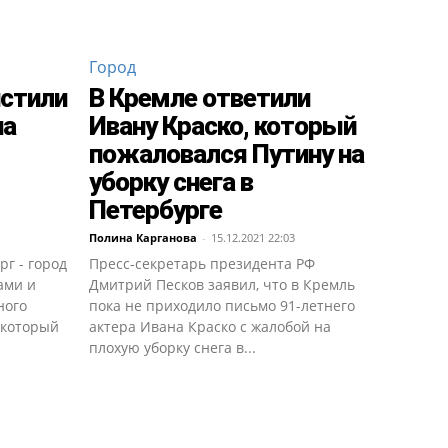
Город
стили
В Кремле ответили
на
Ивану Краско, который
пожаловался Путину на
уборку снега в
Петербурге
Полина Карганова
-
15.12.2021 22:03
г - город
Пресс-секретарь президента РФ
ами и
Дмитрий Песков заявил, что в Кремль
ного
пока не приходило письмо 91-летнего
 который
актера Ивана Краско с жалобой на
плохую уборку снега в...