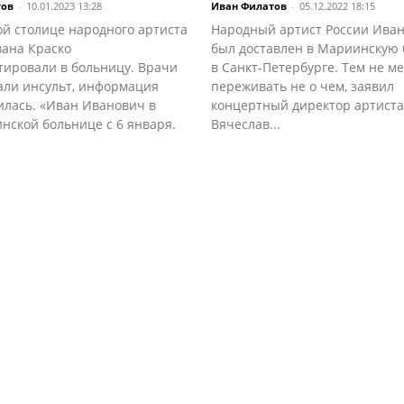
тов
-
10.01.2023 13:28
Иван Филатов
-
05.12.2022 18:15
ой столице народного артиста
Народный артист России Иван
вана Краско
был доставлен в Мариинскую
тировали в больницу. Врачи
в Санкт-Петербурге. Тем не ме
али инсульт, информация
переживать не о чем, заявил
илась. «Иван Иванович в
концертный директор артиста
нской больнице с 6 января.
Вячеслав...