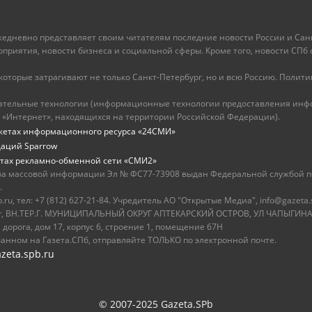
ежедневно представляет своим читателям последние новости России и Санк
иятия, новости бизнеса и социальной сферы. Кроме того, новости СПб сег
оторые затрагивают не только Санкт-Петербург, но и всю Россию. Политика
ательные технологии (информационные технологии предоставления инфо
 «Интернет», находящихся на территории Российской Федерации).
жетах информационного ресурса «24СМИ»
даций Sparrow
тах рекламно-обменной сети «СМИ2»
ва массовой информации Эл № ФС77-73908 выдан Федеральной службой по
.
u, тел: +7 (812) 627-21-84. Учредитель АО "Открытые Медиа", info@gazeta.
бург, ВН.ТЕР.Г. МУНИЦИПАЛЬНЫЙ ОКРУГ АПТЕКАРСКИЙ ОСТРОВ, УЛ ЧАПЫГИНА,
 дорога, дом 17, корпус 6, строение 1, помещение 67Н
ванном на Газета.СПб, отправляйте ТОЛЬКО по электронной почте.
zeta.spb.ru
© 2007-2025 Gazeta.SPb