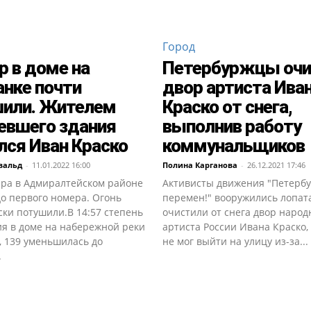
Город
 в доме на
Петербуржцы очи
нке почти
двор артиста Ива
шили. Жителем
Краско от снега,
евшего здания
выполнив работу
лся Иван Краско
коммунальщиков
вальд
-
11.01.2022 16:00
Полина Карганова
-
26.12.2021 17:46
ара в Адмиралтейском районе
Активисты движения "Петербур
о первого номера. Огонь
перемен!" вооружились лопат
ки потушили.В 14:57 степень
очистили от снега двор народ
ия в доме на набережной реки
артиста России Ивана Краско,
, 139 уменьшилась до
не мог выйти на улицу из-за...
.