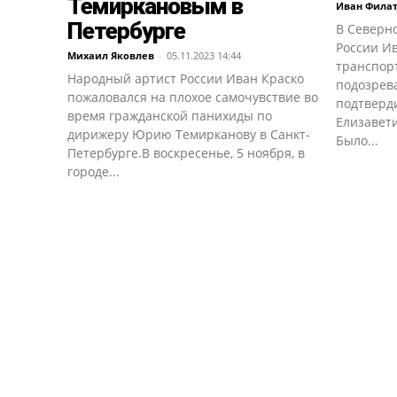
Темиркановым в
Иван Фила
Петербурге
В Северн
России И
Михаил Яковлев
-
05.11.2023 14:44
транспор
Народный артист России Иван Краско
подозрев
пожаловался на плохое самочувствие во
подтверд
время гражданской панихиды по
Елизавети
дирижеру Юрию Темирканову в Санкт-
Было...
Петербурге.В воскресенье, 5 ноября, в
городе...