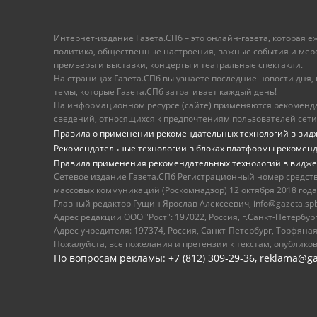
Интернет-издание Газета.СПб – это онлайн-газета, которая 
политика, общественные настроения, важные события и меропр
премьеры и выставки, концерты и театральные спектакли.
На страницах Газета.СПб вы узнаете последние новости дня, к
темы, которые Газета.СПб затрагивает каждый день!
На информационном ресурсе (сайте) применяются рекоменд
сведений, относящихся к предпочтениям пользователей сети
Правила о применении рекомендательных технологий в вид
Рекомендательные технологии в блоках платформы рекомен
Правила применения рекомендательных технологий в видже
Сетевое издание Газета.СПб Регистрационный номер средст
массовых коммуникаций (Роскомнадзор) 12 октября 2018 года
Главный редактор Гущин Ярослав Алексеевич, info@gazeta.spb.r
Адрес редакции ООО "Рост": 197022, Россия, г.Санкт-Петер
Адрес учредителя: 197374, Россия, Санкт-Петербург, Торфяная
Пожалуйста, все пожелания и претензии к текстам, опублико
По вопросам рекламы: +7 (812) 309-29-36,
reklama@ga