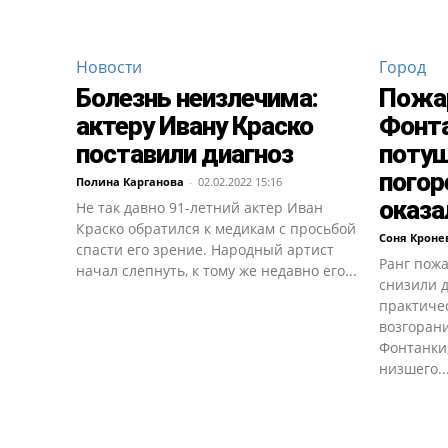
Новости
Город
Болезнь неизлечима:
Пожар
актеру Ивану Краско
Фонта
поставили диагноз
поту
погор
Полина Карганова
-
02.02.2022 15:16
оказа
Не так давно 91-летний актер Иван
Краско обратился к медикам с просьбой
Соня Кроне
спасти его зрение. Народный артист
Ранг пож
начал слепнуть, к тому же недавно его...
снизили д
практичес
возгоран
Фонтанки
низшего..