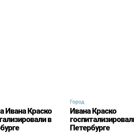
Город
а Ивана Краско
Ивана Краско
тализировали в
госпитализировал
бурге
Петербурге