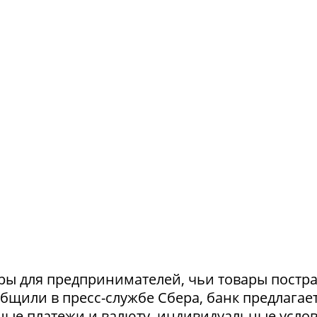
ры для предпринимателей, чьи товары постр
ообщили в пресс-службе Сбера, банк предлагае
ные платежи и валюту, индивидуальные усло