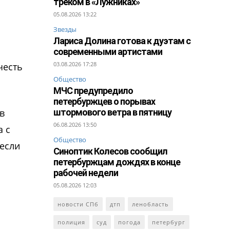
треком в «Лужниках»
05.08.2026 13:22
Звезды
Лариса Долина готова к дуэтам с
современными артистами
03.08.2026 17:28
честь
Общество
МЧС предупредило
петербуржцев о порывах
в
штормового ветра в пятницу
06.08.2026 13:50
а с
Общество
несли
Синоптик Колесов сообщил
петербуржцам дождях в конце
рабочей недели
05.08.2026 12:03
новости СПб
дтп
ленобласть
полиция
суд
погода
петербург