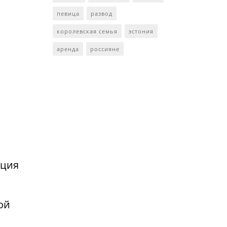
певица
развод
королевская семья
эстония
аренда
россияне
нция
ой