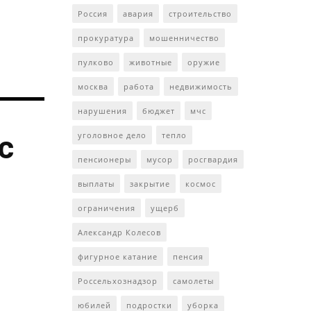
Россия
авария
строительство
прокуратура
мошенничество
пулково
животные
оружие
москва
работа
недвижимость
нарушения
бюджет
мчс
с
уголовное дело
тепло
пенсионеры
мусор
росгвардия
выплаты
закрытие
космос
ограничения
ущерб
Александр Колесов
фигурное катание
пенсия
Россельхознадзор
самолеты
юбилей
подростки
уборка