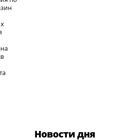
азин
их
я
 на
 в
та
Новости дня