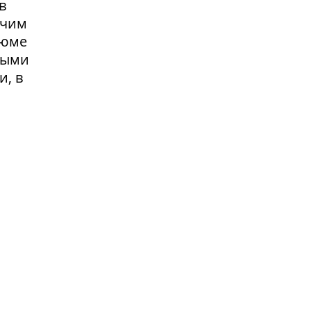
в
очим
зюме
выми
и, в