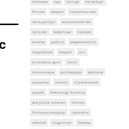
полиция
суд
погода
петербург
Россия
авария
строительство
прокуратура
мошенничество
пулково
животные
оружие
с
москва
работа
недвижимость
нарушения
бюджет
мчс
уголовное дело
тепло
пенсионеры
росгвардия
выплаты
закрытие
космос
ограничения
ущерб
Александр Колесов
фигурное катание
пенсия
Россельхознадзор
самолеты
юбилей
подростки
певица