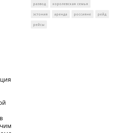
развод
королевская семья
эстония
аренда
россияне
рейд
рейсы
нция
ой
в
очим