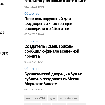
откликов для найма в чате Авито
ве
03.08.2026 10:01
Общество
Перечень нарушений для
выдворения иностранцев
расширили до 45 статей
оде
05.08.2026 10:44
Общество
Создатель «Смешариков»
сообщил о финале вселенной
кого
проекта
06.08.2026 12:22
Общество
Букингемский дворец не будет
публично поздравлять Меган
Маркл с юбилеем
05.08.2026 13:59
новости СПб
дтп
ленобласть