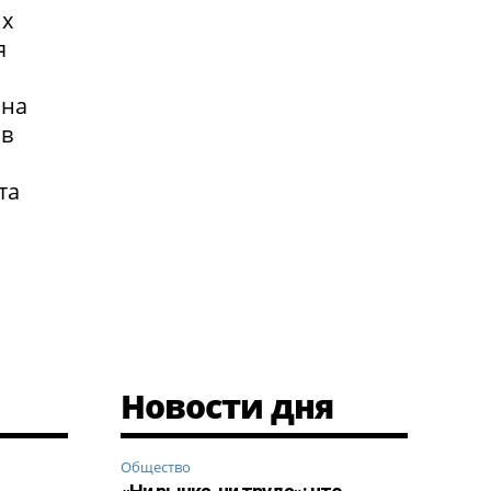
их
я
 на
 в
та
Новости дня
Общество