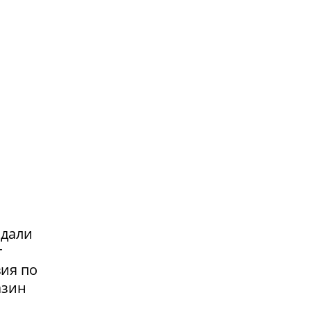
адали
т
вия по
азин