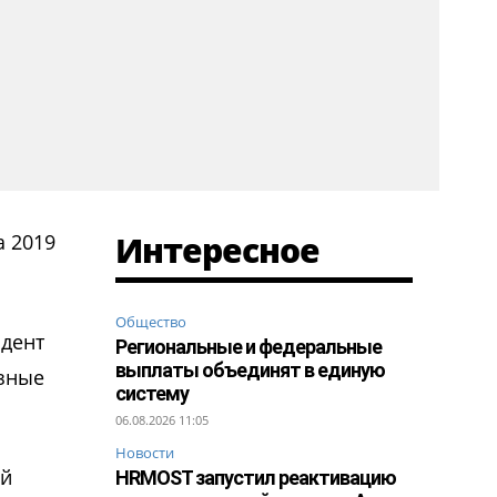
Интересное
а 2019
Общество
идент
Региональные и федеральные
выплаты объединят в единую
езные
систему
06.08.2026 11:05
Новости
ой
HRMOST запустил реактивацию