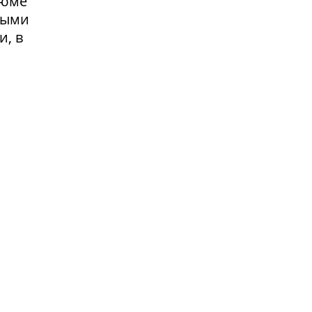
зюме
выми
и, в