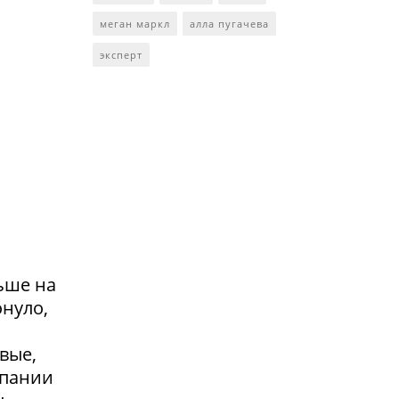
меган маркл
алла пугачева
эксперт
ьше на
онуло,
вые,
мпании