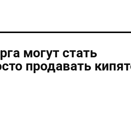
рга могут стать
осто продавать кипя