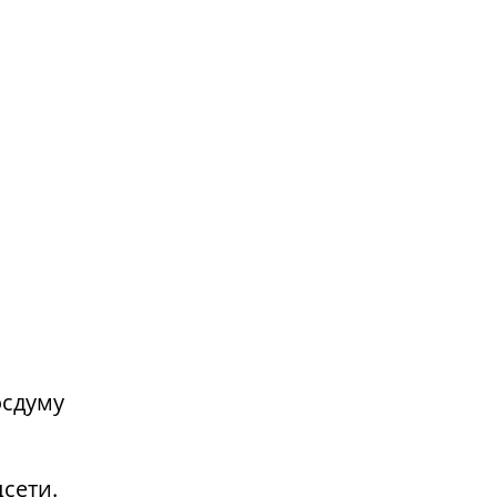
осдуму
сети.