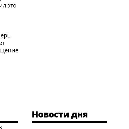
ил это
перь
ет
ащение
Новости дня