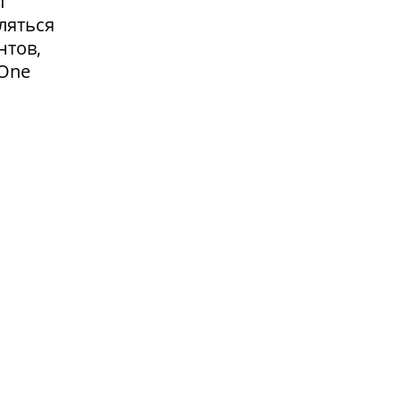
ы
ляться
нтов,
 One