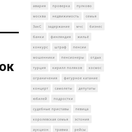
авария
проверка
пулково
москва
недвижимость
семья
ЗакС
задержание
мчс
бизнес
банки
финляндия
жильё
конкурс
штраф
пенсии
мошенники
пенсионеры
отдых
ток
турция
кирилл поляков
космос
ограничения
фигурное катание
концерт
самолеты
депутаты
юбилей
подростки
судебные приставы
певица
королевская семья
эстония
аукцион
травма
рейсы