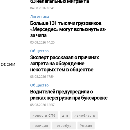
63 нелегальных мигранта
04.08.2026 10:41
Логистика
Больше 131 тысячи грузовиков
«Мерседес» могут вспыхнуть из-
за чипа
03.08.2026 14:25
Общество
Эксперт рассказал о причинах
России
запрета на обсуждение
некоторых тем в обществе
03.08.2026 17:54
Общество
Водителей предупредили о
рисках перегрузки при буксировке
05.08.2026 12:37
новости СПб
дтп
ленобласть
полиция
петербург
Россия