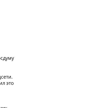
осдуму
сети.
ил это