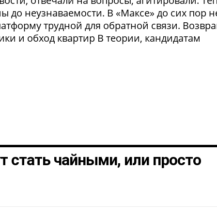
ости, отвечали на вопросы, агитировали. Те
 до неузнаваемости. В «Максе» до сих пор н
латформу трудной для обратной связи. Возвр
рики и обход квартир В теории, кандидатам
т стать чайными, или просто