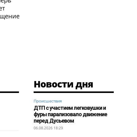
перь
ет
ащение
Новости дня
Происшествия
ДТП с участием легковушки и
фуры парализовало движение
перед Дусьевом
06.08.2026 18:29