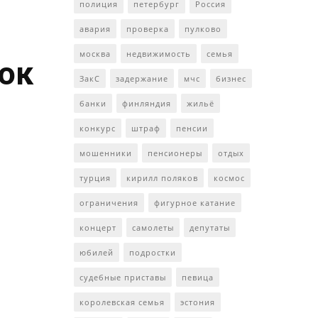
полиция
петербург
Россия
авария
проверка
пулково
москва
недвижимость
семья
ток
ЗакС
задержание
мчс
бизнес
банки
финляндия
жильё
конкурс
штраф
пенсии
мошенники
пенсионеры
отдых
турция
кирилл поляков
космос
ограничения
фигурное катание
концерт
самолеты
депутаты
юбилей
подростки
судебные приставы
певица
королевская семья
эстония