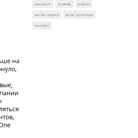
аукцион
травма
рейсы
меган маркл
алла пугачева
эксперт
ьше на
онуло,
вые,
мпании
ы
ляться
нтов,
 One