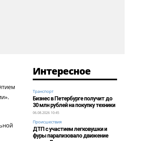
Интересное
нятием
Транспорт
ии».
Бизнес в Петербурге получит до
30 млн рублей на покупку техники
06.08.2026 10:45
Происшествия
льной
ДТП с участием легковушки и
фуры парализовало движение