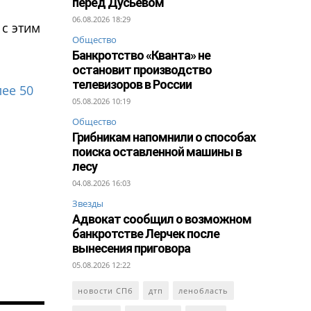
перед Дусьевом
06.08.2026 18:29
 с этим
Общество
Банкротство «Кванта» не
остановит производство
телевизоров в России
лее 50
05.08.2026 10:19
Общество
Грибникам напомнили о способах
поиска оставленной машины в
лесу
04.08.2026 16:03
Звезды
Адвокат сообщил о возможном
банкротстве Лерчек после
вынесения приговора
05.08.2026 12:22
новости СПб
дтп
ленобласть