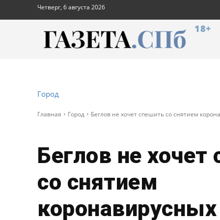
Четверг, 6 августа 2026
18+
Город
Главная
Город
Беглов не хочет спешить со снятием коро
Беглов не хочет
со снятием
коронавирусных