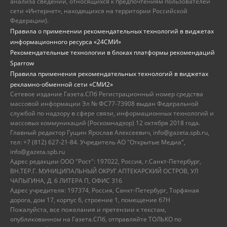
анализа сведений, относящихся к предпочтениям пользователей
сети «Интернет», находящихся на территории Российской
Федерации).
Правила о применении рекомендательных технологий в виджетах
информационного ресурса «24СМИ»
Рекомендательные технологии в блоках платформы рекомендаций
Sparrow
Правила применения рекомендательных технологий в виджетах
рекламно-обменной сети «СМИ2»
Сетевое издание Газета.СПб Регистрационный номер средства
массовой информации Эл № ФС77-73908 выдан Федеральной
службой по надзору в сфере связи, информационных технологий и
массовых коммуникаций (Роскомнадзор) 12 октября 2018 года.
Главный редактор Гущин Ярослав Алексеевич, info@gazeta.spb.ru,
тел: +7 (812) 627-21-84. Учредитель АО "Открытые Медиа",
info@gazeta.spb.ru
Адрес редакции ООО "Рост": 197022, Россия, г.Санкт-Петербург,
ВН.ТЕР.Г. МУНИЦИПАЛЬНЫЙ ОКРУГ АПТЕКАРСКИЙ ОСТРОВ, УЛ
ЧАПЫГИНА, Д. 6 ЛИТЕРА П, ОФИС 316
Адрес учредителя: 197374, Россия, Санкт-Петербург, Торфяная
дорога, дом 17, корпус 6, строение 1, помещение 67Н
Пожалуйста, все пожелания и претензии к текстам,
опубликованном на Газета.СПб, отправляйте ТОЛЬКО по