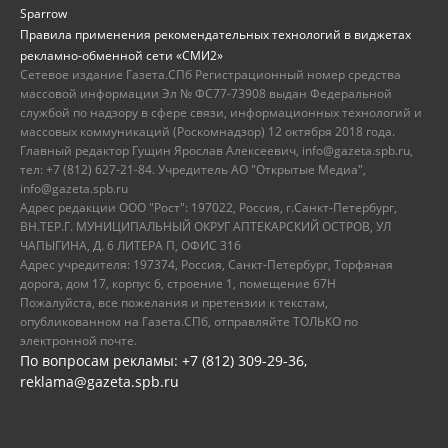
Sparrow
Правила применения рекомендательных технологий в виджетах
рекламно-обменной сети «СМИ2»
Сетевое издание Газета.СПб Регистрационный номер средства
массовой информации Эл № ФС77-73908 выдан Федеральной
службой по надзору в сфере связи, информационных технологий и
массовых коммуникаций (Роскомнадзор) 12 октября 2018 года.
Главный редактор Гущин Ярослав Алексеевич, info@gazeta.spb.ru,
тел: +7 (812) 627-21-84. Учредитель АО "Открытые Медиа",
info@gazeta.spb.ru
Адрес редакции ООО "Рост": 197022, Россия, г.Санкт-Петербург,
ВН.ТЕР.Г. МУНИЦИПАЛЬНЫЙ ОКРУГ АПТЕКАРСКИЙ ОСТРОВ, УЛ
ЧАПЫГИНА, Д. 6 ЛИТЕРА П, ОФИС 316
Адрес учредителя: 197374, Россия, Санкт-Петербург, Торфяная
дорога, дом 17, корпус 6, строение 1, помещение 67Н
Пожалуйста, все пожелания и претензии к текстам,
опубликованном на Газета.СПб, отправляйте ТОЛЬКО по
электронной почте.
По вопросам рекламы: +7 (812) 309-29-36,
reklama@gazeta.spb.ru