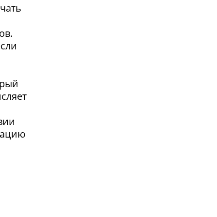
учать
ов.
если
орый
исляет
я
вии
сацию