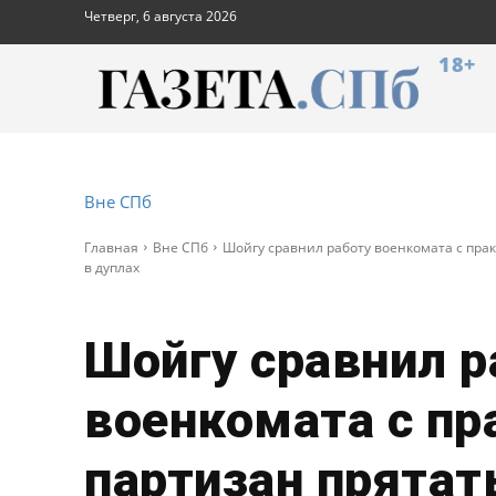
Четверг, 6 августа 2026
18+
Вне СПб
Главная
Вне СПб
Шойгу сравнил работу военкомата с пра
в дуплах
Шойгу сравнил р
военкомата с пр
партизан прятат