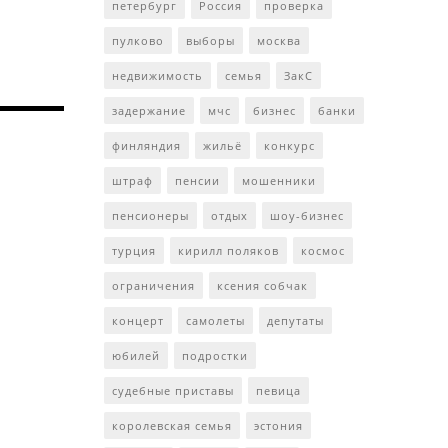
петербург
Россия
проверка
пулково
выборы
москва
недвижимость
семья
ЗакС
задержание
мчс
бизнес
банки
финляндия
жильё
конкурс
штраф
пенсии
мошенники
пенсионеры
отдых
шоу-бизнес
турция
кирилл поляков
космос
ограничения
ксения собчак
концерт
самолеты
депутаты
юбилей
подростки
судебные приставы
певица
королевская семья
эстония