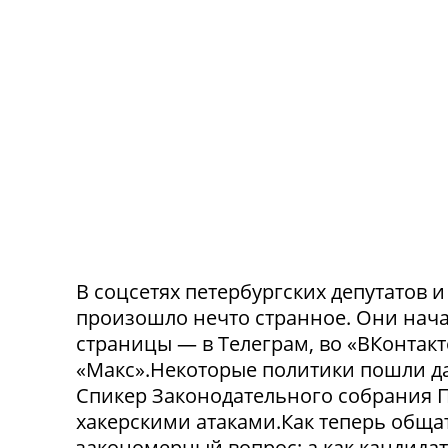
В соцсетях петербургских депутатов 
произошло нечто странное. Они нача
страницы — в Телеграм, во «ВКонтак
«Макс».Некоторые политики пошли да
Спикер Законодательного собрания П
хакерскими атаками.Как теперь обща
закономерный вопрос: а как кандида