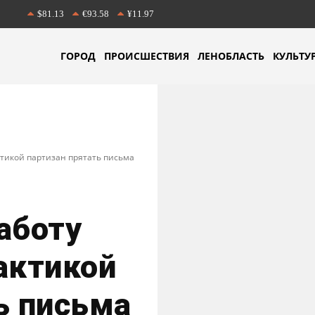
$81.13
€93.58
¥11.97
ГОРОД
ПРОИСШЕСТВИЯ
ЛЕНОБЛАСТЬ
КУЛЬТУ
ктикой партизан прятать письма
аботу
актикой
ь письма