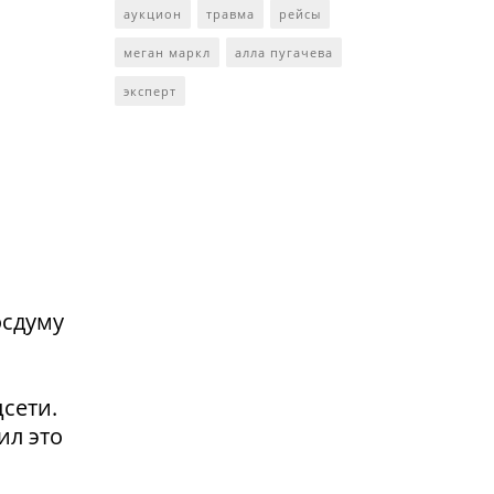
аукцион
травма
рейсы
меган маркл
алла пугачева
эксперт
осдуму
сети.
ил это