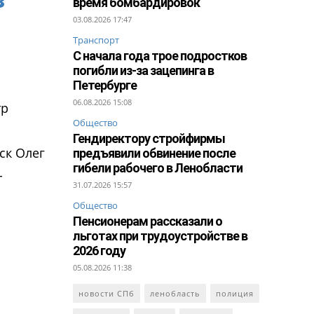
время бомбардировок
03.08.2026 17:47
Транспорт
С начала года трое подростков
погибли из-за зацепинга в
Петербурге
06.08.2026 15:08
тр
Общество
Гендиректору стройфирмы
ск Олег
предъявили обвинение после
гибели рабочего в Ленобласти
-
31.07.2026 15:57
Общество
Пенсионерам рассказали о
льготах при трудоустройстве в
2026 году
05.08.2026 11:38
новости СПб
ленобласть
полиция