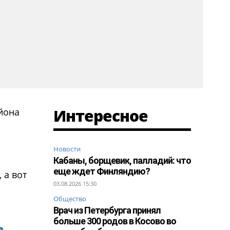
Интересное
йона
Новости
Кабаны, борщевик, палладий: что
еще ждет Финляндию?
 а вот
03.08.2026 15:30
Общество
Врач из Петербурга принял
больше 300 родов в Косово во
в