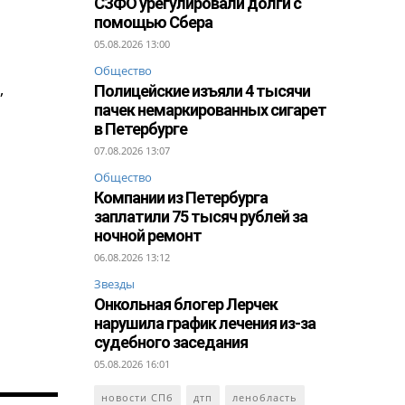
СЗФО урегулировали долги с
помощью Сбера
05.08.2026 13:00
Общество
,
Полицейские изъяли 4 тысячи
пачек немаркированных сигарет
в Петербурге
07.08.2026 13:07
Общество
Компании из Петербурга
заплатили 75 тысяч рублей за
ночной ремонт
06.08.2026 13:12
Звезды
Онкольная блогер Лерчек
нарушила график лечения из-за
судебного заседания
05.08.2026 16:01
новости СПб
дтп
ленобласть