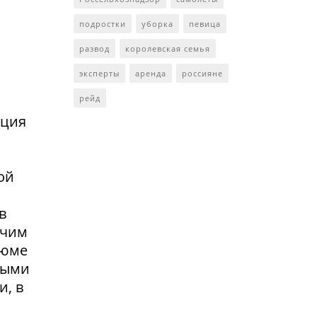
подростки
уборка
певица
развод
королевская семья
эксперты
аренда
россияне
рейд
нция
ой
в
очим
зюме
выми
и, в