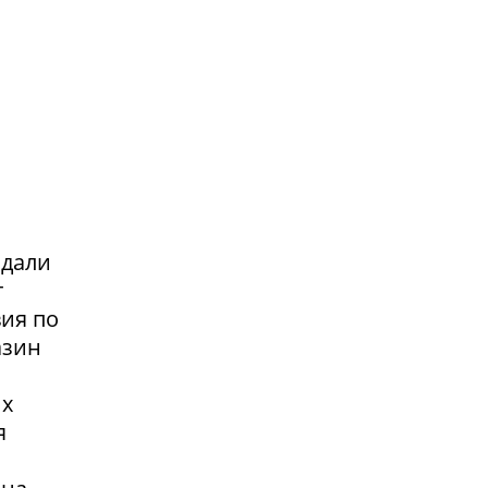
адали
т
вия по
азин
их
я