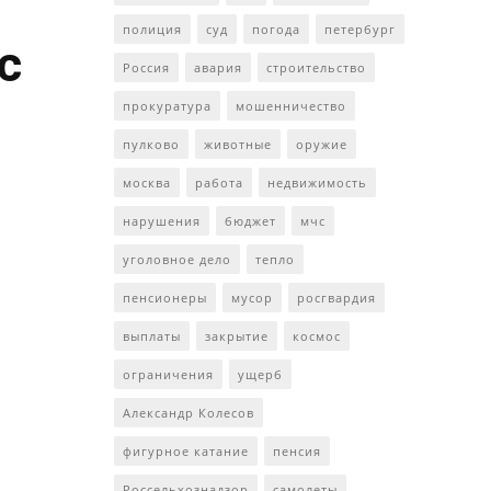
полиция
суд
погода
петербург
с
Россия
авария
строительство
прокуратура
мошенничество
пулково
животные
оружие
москва
работа
недвижимость
нарушения
бюджет
мчс
уголовное дело
тепло
пенсионеры
мусор
росгвардия
выплаты
закрытие
космос
ограничения
ущерб
Александр Колесов
фигурное катание
пенсия
Россельхознадзор
самолеты