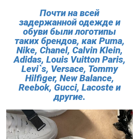
Почти на всей
задержанной одежде и
обуви были логотипы
таких брендов, как Puma,
Nike, Chanel, Сalvin Klein,
Adidas, Louis Vuitton Paris,
Levi`s, Versace, Tommy
Hilfiger, New Balance,
Reebok, Gucci, Lacoste и
другие.