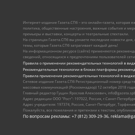
Интернет-издание Газета.СПб – это онлайн-газета, которая 
политика, общественные настроения, важные события и меропр
премьеры и выставки, концерты и театральные спектакли.
На страницах Газета.СПб вы узнаете последние новости дня, к
темы, которые Газета.СПб затрагивает каждый день!
На информационном ресурсе (сайте) применяются рекоменд
сведений, относящихся к предпочтениям пользователей сети
Правила о применении рекомендательных технологий в вид
Рекомендательные технологии в блоках платформы рекомен
Правила применения рекомендательных технологий в видже
Сетевое издание Газета.СПб Регистрационный номер средст
массовых коммуникаций (Роскомнадзор) 12 октября 2018 года
Главный редактор Гущин Ярослав Алексеевич, info@gazeta.spb.r
Адрес редакции ООО "Рост": 197022, Россия, г.Санкт-Петер
Адрес учредителя: 197374, Россия, Санкт-Петербург, Торфяная
Пожалуйста, все пожелания и претензии к текстам, опублико
По вопросам рекламы: +7 (812) 309-29-36,
reklama@ga