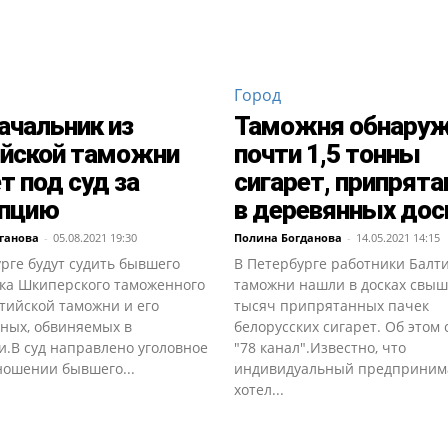
Город
ачальник из
Таможня обнару
йской таможни
почти 1,5 тонны
т под суд за
сигарет, припрят
упцию
в деревянных дос
ганова
-
05.08.2021 19:30
Полина Богданова
-
14.05.2021 14:15
рге будут судить бывшего
В Петербурге работники Балт
ка Шкиперского таможенного
таможни нашли в досках свыш
тийской таможни и его
тысяч припрятанных пачек
ных, обвиняемых в
белорусских сигарет. Об этом
и.В суд направлено уголовное
"78 канал".Известно, что
ношении бывшего...
индивидуальный предприним
хотел...