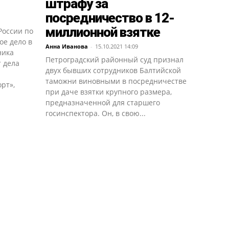
штрафу за
посредничество в 12-
миллионной взятке
России по
ое дело в
Анна Иванова
-
15.10.2021 14:09
ника
Петроградский районный суд признал
 дела
двух бывших сотрудников Балтийской
таможни виновными в посредничестве
рт»,
при даче взятки крупного размера,
предназначенной для старшего
госинспектора. Он, в свою...