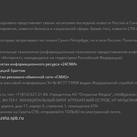
ежедневно представляет своим читателям последние новости России и Санк
иятия, новости бизнеса и социальной сферы. Кроме того, новости СПб сег
оторые затрагивают не только Санкт-Петербург, но и всю Россию. Политика
ательные технологии (информационные технологии предоставления инфо
 «Интернет», находящихся на территории Российской Федерации).
жетах информационного ресурса «24СМИ»
даций Sparrow
тах рекламно-обменной сети «СМИ2»
ва массовой информации Эл № ФС77-73908 выдан Федеральной службой по
.
u, тел: +7 (812) 627-21-84. Учредитель АО "Открытые Медиа", info@gazeta.
бург, ВН.ТЕР.Г. МУНИЦИПАЛЬНЫЙ ОКРУГ АПТЕКАРСКИЙ ОСТРОВ, УЛ ЧАПЫГИНА,
 дорога, дом 17, корпус 6, строение 1, помещение 67Н
ванном на Газета.СПб, отправляйте ТОЛЬКО по электронной почте.
zeta.spb.ru