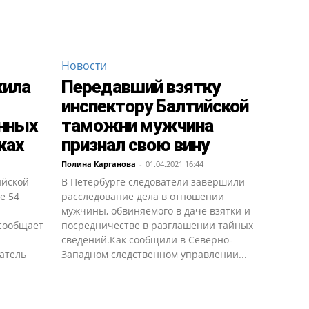
Новости
жила
Передавший взятку
инспектору Балтийской
анных
таможни мужчина
ках
признал свою вину
Полина Карганова
-
01.04.2021 16:44
ийской
В Петербурге следователи завершили
е 54
расследование дела в отношении
мужчины, обвиняемого в даче взятки и
 сообщает
посредничестве в разглашении тайных
сведений.Как сообщили в Северно-
атель
Западном следственном управлении...