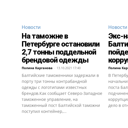
Новости
Новости
На таможне в
Экс-н
Петербурге остановили
Балти
2,7 тонны поддельной
пойде
брендовой одежды
корр
Полина Карганова
-
13.10.2021 17:40
Полина Кар
Балтийские таможенники задержали в
В Петербу
порту три тонны контрабандной
начальни
одежды с логотипами известных
поста Бал
брендов.Как сообщает Северо-Западное
подчинен
таможенное управление, на
коррупци
таможенный пост Балтийской таможни
дело в от
поступил контейнер,...