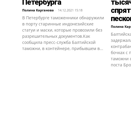
Петербурга
тысяч
спрят
Полина Карганова
-
14.12.2021 15:18
песк
В Петербурге таможенники обнаружили
в порту старинные индонезийские
Полина Кар
статуи и маски, которые провозили без
Балтийск
разрешительных документов.Как
задержала
сообщила пресс-служба Балтийской
контраба
таможни, в контейнере, прибывшем в...
бочках с 
таможни 
поста Бро