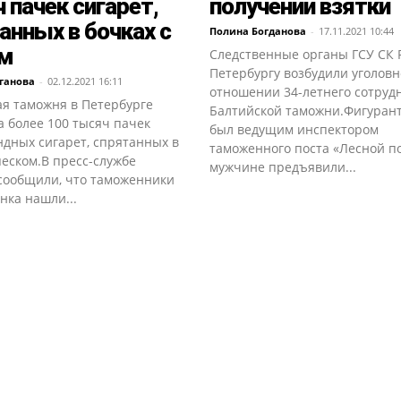
 пачек сигарет,
получении взятки
анных в бочках с
Полина Богданова
-
17.11.2021 10:44
ом
Следственные органы ГСУ СК 
Петербургу возбудили уголовн
ганова
-
02.12.2021 16:11
отношении 34-летнего сотруд
ая таможня в Петербурге
Балтийской таможни.Фигурант
 более 100 тысяч пачек
был ведущим инспектором
ндных сигарет, спрятанных в
таможенного поста «Лесной по
песком.В пресс-службе
мужчине предъявили...
сообщили, что таможенники
нка нашли...