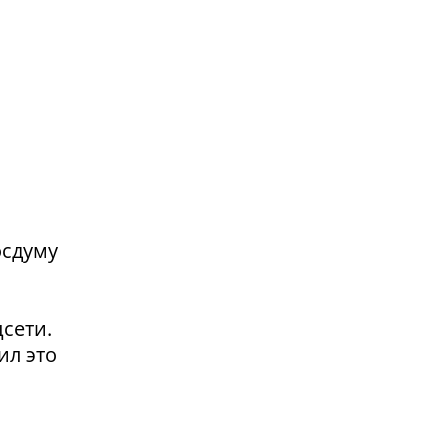
осдуму
сети.
ил это