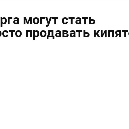
рга могут стать
осто продавать кипя