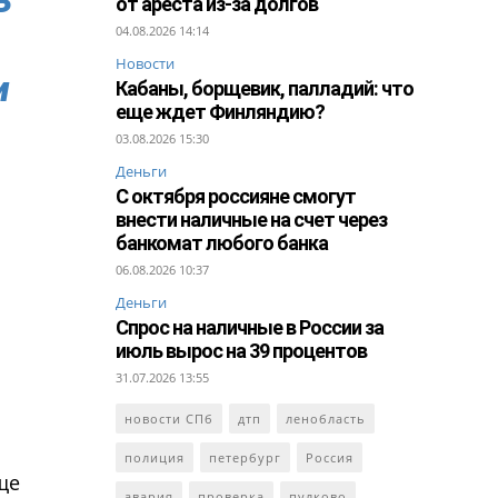
от ареста из-за долгов
04.08.2026 14:14
Новости
и
Кабаны, борщевик, палладий: что
еще ждет Финляндию?
03.08.2026 15:30
Деньги
С октября россияне смогут
внести наличные на счет через
банкомат любого банка
06.08.2026 10:37
Деньги
Спрос на наличные в России за
июль вырос на 39 процентов
31.07.2026 13:55
новости СПб
дтп
ленобласть
полиция
петербург
Россия
ще
авария
проверка
пулково