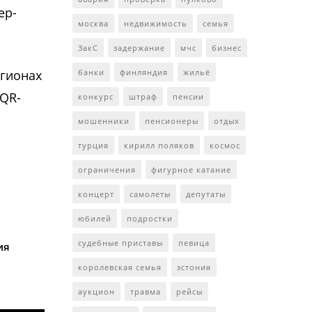
ер-
москва
недвижимость
семья
ЗакС
задержание
мчс
бизнес
егионах
банки
финляндия
жильё
 QR-
конкурс
штраф
пенсии
мошенники
пенсионеры
отдых
турция
кирилл поляков
космос
ограничения
фигурное катание
концерт
самолеты
депутаты
юбилей
подростки
судебные приставы
певица
ия
королевская семья
эстония
аукцион
травма
рейсы