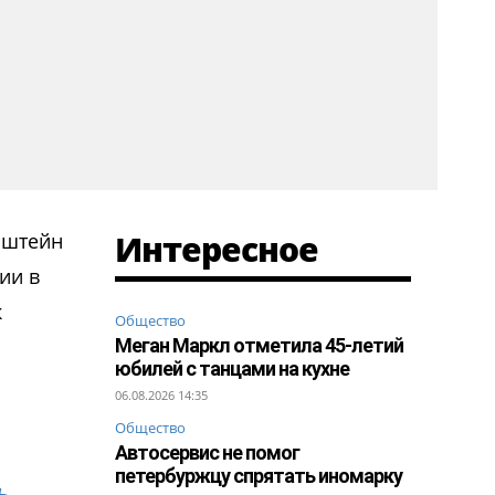
Интересное
нштейн
ии в
к
Общество
Меган Маркл отметила 45-летий
юбилей с танцами на кухне
06.08.2026 14:35
Общество
Автосервис не помог
петербуржцу спрятать иномарку
ь