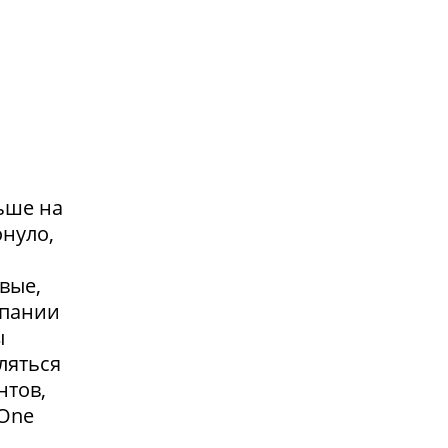
ьше на
онуло,
вые,
мпании
ы
ляться
нтов,
 One