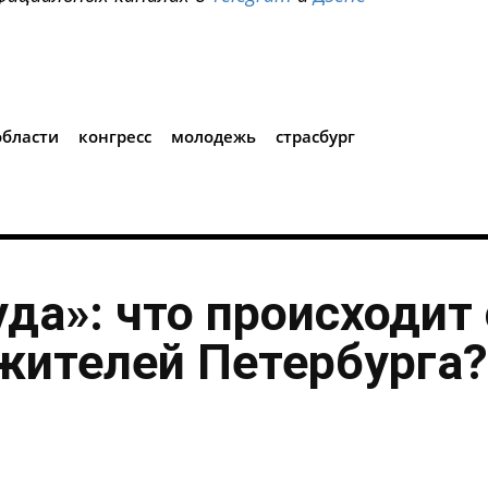
i
области
конгресс
молодежь
страсбург
уда»: что происходит 
жителей Петербурга?