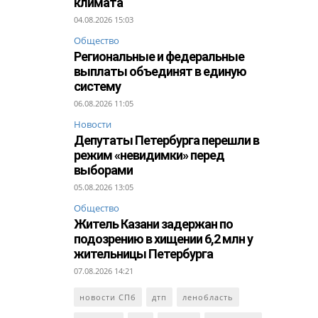
климата
04.08.2026 15:03
Общество
Региональные и федеральные
выплаты объединят в единую
систему
06.08.2026 11:05
Новости
Депутаты Петербурга перешли в
режим «невидимки» перед
выборами
05.08.2026 13:05
Общество
Житель Казани задержан по
подозрению в хищении 6,2 млн у
жительницы Петербурга
07.08.2026 14:21
новости СПб
дтп
ленобласть