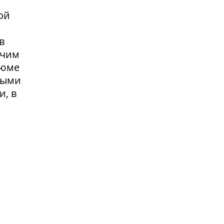
ой
в
очим
зюме
выми
и, в