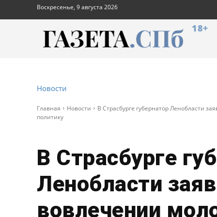
Воскресенье, 9 августа 2026
18+
Новости
Главная
Новости
В Страсбурге губернатор Ленобласти за
политику
В Страсбурге гу
Ленобласти заяв
вовлечении мол