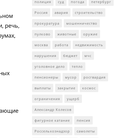
полиция
суд
погода
петербург
Россия
авария
строительство
льном
прокуратура
мошенничество
, речь,
румах,
пулково
животные
оружие
москва
работа
недвижимость
нарушения
бюджет
мчс
уголовное дело
тепло
тных
пенсионеры
мусор
росгвардия
выплаты
закрытие
космос
ограничения
ущерб
егающие
Александр Колесов
фигурное катание
пенсия
Россельхознадзор
самолеты