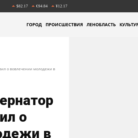
$82.17
€94.84
¥12.17
ГОРОД
ПРОИСШЕСТВИЯ
ЛЕНОБЛАСТЬ
КУЛЬТУ
явил о вовлечении молодежи в
бернатор
ил о
одежи в