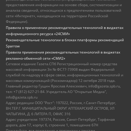
предоставления информации на основе сбора, систематизации и
анализа сведений, относящихся к предпочтениям пользователей
сети «Интернет», находящихся на территории Российской
Федерации).
Правила о применении рекомендательных технологий в виджетах
информационного ресурса «24СМИ»
Рекомендательные технологии в блоках платформы рекомендаций
Sparrow
Правила применения рекомендательных технологий в виджетах
рекламно-обменной сети «СМИ2»
Сетевое издание Газета.СПб Регистрационный номер средства
массовой информации Эл № ФС77-73908 выдан Федеральной
службой по надзору в сфере связи, информационных технологий и
массовых коммуникаций (Роскомнадзор) 12 октября 2018 года.
Главный редактор Гущин Ярослав Алексеевич, info@gazeta.spb.ru,
тел: +7 (812) 627-21-84. Учредитель АО "Открытые Медиа",
info@gazeta.spb.ru
Адрес редакции ООО "Рост": 197022, Россия, г.Санкт-Петербург,
ВН.ТЕР.Г. МУНИЦИПАЛЬНЫЙ ОКРУГ АПТЕКАРСКИЙ ОСТРОВ, УЛ
ЧАПЫГИНА, Д. 6 ЛИТЕРА П, ОФИС 316
Адрес учредителя: 197374, Россия, Санкт-Петербург, Торфяная
дорога, дом 17, корпус 6, строение 1, помещение 67Н
Пожалуйста, все пожелания и претензии к текстам,