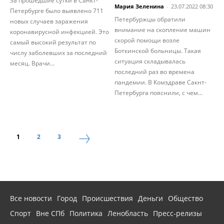
За прошедшие сутки в Санкт-
Мария Зеленина
-
23.07.2022 08:30
Петербурге было выявлено 711
Петербуржцы обратили
новых случаев заражения
внимание на скопление машин
коронавирусной инфекцией. Это
скорой помощи возле
самый высокий результат по
Боткинской больницы. Такая
числу заболевших за последний
ситуация складывалась
месяц. Врачи...
последний раз во времена
пандемии. В Комздраве Сакнт-
Петербурга пояснили, с чем...
1
2
3
Все новости
Город
Происшествия
Деньги
Общество
Спорт
Вне СПб
Политика
Ленобласть
Пресс-релизы