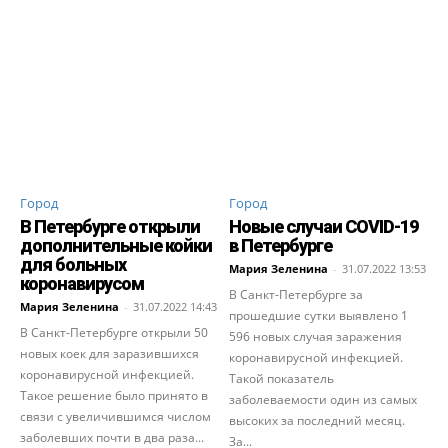
Город
Город
В Петербурге открыли
Новые случаи COVID-19
дополнительные койки
в Петербурге
для больных
Мария Зеленина
-
31.07.2022 13:53
коронавирусом
В Санкт-Петербурге за
Мария Зеленина
-
31.07.2022 14:43
прошедшие сутки выявлено 1
В Санкт-Петербурге открыли 50
596 новых случая заражения
новых коек для заразившихся
коронавирусной инфекцией.
коронавирусной инфекцией.
Такой показатель
Такое решение было принято в
заболеваемости один из самых
связи с увеличившимся числом
высоких за последний месяц.
заболевших почти в два раза...
За...