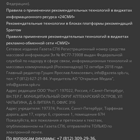
Федерации).
Правила о применении рекомендательных технологий в виджетах
информационного ресурса «24СМИ»
Рекомендательные технологии в блоках платформы рекомендаций
Sparrow
Правила применения рекомендательных технологий в виджетах
рекламно-обменной сети «СМИ2»
Сетевое издание Газета.СПб Регистрационный номер средства
массовой информации Эл № ФС77-73908 выдан Федеральной
службой по надзору в сфере связи, информационных технологий и
массовых коммуникаций (Роскомнадзор) 12 октября 2018 года.
Главный редактор Гущин Ярослав Алексеевич, info@gazeta.spb.ru,
тел: +7 (812) 627-21-84. Учредитель АО "Открытые Медиа",
info@gazeta.spb.ru
Адрес редакции ООО "Рост": 197022, Россия, г.Санкт-Петербург,
ВН.ТЕР.Г. МУНИЦИПАЛЬНЫЙ ОКРУГ АПТЕКАРСКИЙ ОСТРОВ, УЛ
ЧАПЫГИНА, Д. 6 ЛИТЕРА П, ОФИС 316
Адрес учредителя: 197374, Россия, Санкт-Петербург, Торфяная
дорога, дом 17, корпус 6, строение 1, помещение 67Н
Пожалуйста, все пожелания и претензии к текстам,
опубликованном на Газета.СПб, отправляйте ТОЛЬКО по
электронной почте.
По вопросам рекламы: +7 (812) 309-29-36,