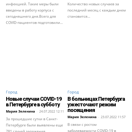
инфекцией. Такие меры были
Количество новых случаев за
введены в работу корпуса с
последний месяц с каждым днем
сегодняшнего дня.Всего для
становится...
COVID-пациентов подготовили...
Город
Город
Новые случаи COVID-19
В больницах Петербурга
в Петербурге в субботу
ужесточают режим
посещения
Мария Зеленина
-
24.07.2022 12:11
Мария Зеленина
-
23.07.2022 11:57
За прошедшие сутки в Санкт-
В связи с ростом
Петербурге были выявлены еще
заболеваемости COVID-19 в
781 случай заражения