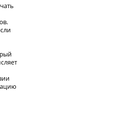
учать
ов.
если
орый
исляет
я
вии
сацию