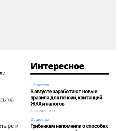
Интересное
али
Общество
В августе заработают новые
правила для пенсий, квитанций
сь на
ЖКХ и налогов
31.07.2026 10:43
Общество
етыре и
Грибникам напомнили о способах