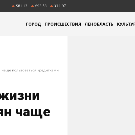
$81.13
€93.58
¥11.97
ГОРОД
ПРОИСШЕСТВИЯ
ЛЕНОБЛАСТЬ
КУЛЬТУ
н чаще пользоваться кредитками
 жизни
ян чаще