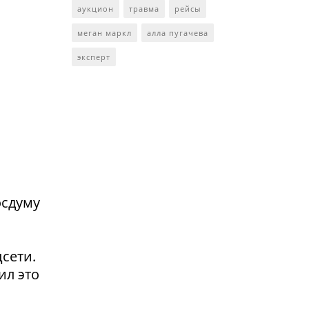
аукцион
травма
рейсы
меган маркл
алла пугачева
эксперт
осдуму
сети.
ил это