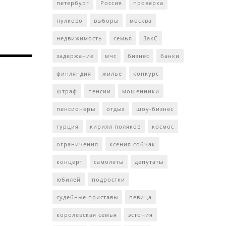
петербург
Россия
проверка
пулково
выборы
москва
недвижимость
семья
ЗакС
задержание
мчс
бизнес
банки
финляндия
жильё
конкурс
штраф
пенсии
мошенники
пенсионеры
отдых
шоу-бизнес
турция
кирилл поляков
космос
ограничения
ксения собчак
концерт
самолеты
депутаты
юбилей
подростки
судебные приставы
певица
королевская семья
эстония