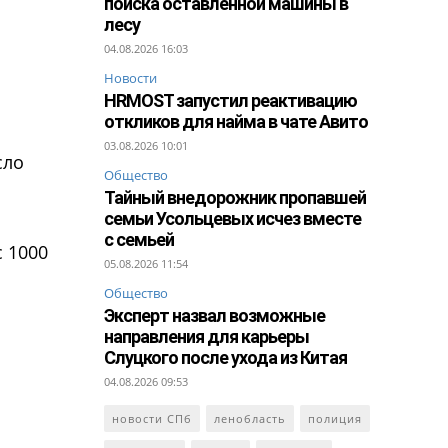
поиска оставленной машины в
лесу
04.08.2026 16:03
Новости
HRMOST запустил реактивацию
откликов для найма в чате Авито
03.08.2026 10:01
сло
Общество
Тайный внедорожник пропавшей
семьи Усольцевых исчез вместе
с семьей
с 1000
05.08.2026 11:54
Общество
Эксперт назвал возможные
направления для карьеры
Слуцкого после ухода из Китая
04.08.2026 09:53
новости СПб
ленобласть
полиция