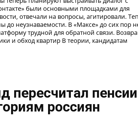
ты теперь планируют выстраивать диалог с
Контакте» были основными площадками для
ости, отвечали на вопросы, агитировали. Те
 до неузнаваемости. В «Максе» до сих пор н
латформу трудной для обратной связи. Возвр
рики и обход квартир В теории, кандидатам
нд пересчитал пенсии
гориям россиян