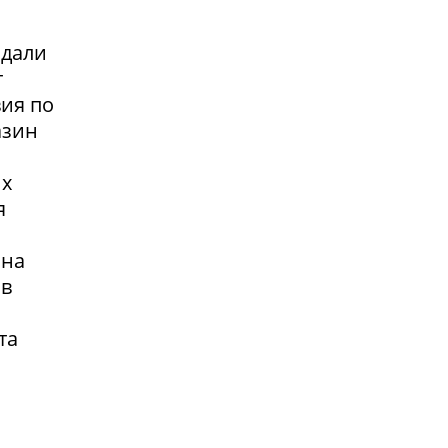
адали
т
вия по
азин
их
я
 на
 в
та