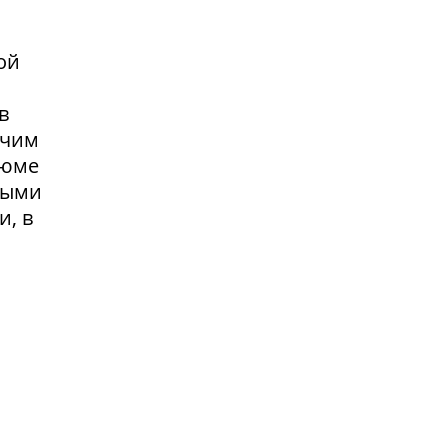
ой
в
очим
зюме
выми
и, в