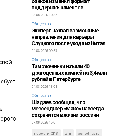
банков изменил формат
поддержки клиентов
03.08.2026 10:32
Общество
Эксперт назвал возможные
направления для карьеры
Слуцкого после ухода из Китая
04.08.2026 09:53
Общество
оспой
Таможенники изъяли 40
драгоценных камней на 3,4 млн
рублей в Петербурге
ребует
04.08.2026 13:04
Общество
Шадаев сообщил, что
е
мессенджер «Макс» навсегда
сохранится в жизни россиян
торого
07.08.2026 15:01
новости СПб
дтп
ленобласть