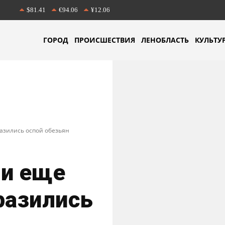
$81.41
€94.06
¥12.06
ГОРОД
ПРОИСШЕСТВИЯ
ЛЕНОБЛАСТЬ
КУЛЬТУ
азились оспой обезьян
ии еще
разились