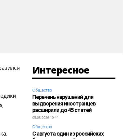
Интересное
разился
Общество
медики
Перечень нарушений для
выдворения иностранцев
А
расширили до 45 статей
05.08.2026 10:44
Общество
ка,
С августа один из российских