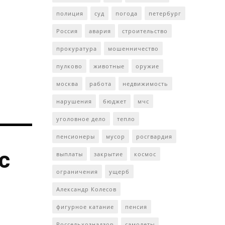
полиция
суд
погода
петербург
Россия
авария
строительство
прокуратура
мошенничество
пулково
животные
оружие
москва
работа
недвижимость
нарушения
бюджет
мчс
уголовное дело
тепло
пенсионеры
мусор
росгвардия
с
выплаты
закрытие
космос
ограничения
ущерб
Александр Колесов
фигурное катание
пенсия
Россельхознадзор
самолеты