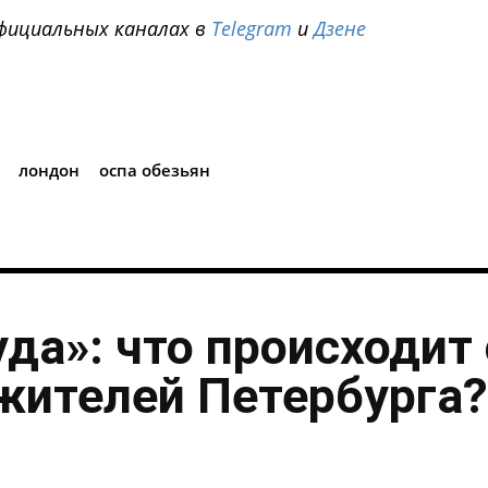
фициальных каналах в
Telegram
и
Дзене
i
лондон
оспа обезьян
уда»: что происходит 
жителей Петербурга?