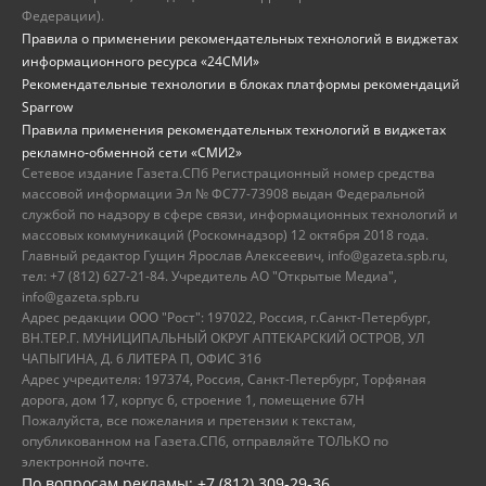
Федерации).
Правила о применении рекомендательных технологий в виджетах
информационного ресурса «24СМИ»
Рекомендательные технологии в блоках платформы рекомендаций
Sparrow
Правила применения рекомендательных технологий в виджетах
рекламно-обменной сети «СМИ2»
Сетевое издание Газета.СПб Регистрационный номер средства
массовой информации Эл № ФС77-73908 выдан Федеральной
службой по надзору в сфере связи, информационных технологий и
массовых коммуникаций (Роскомнадзор) 12 октября 2018 года.
Главный редактор Гущин Ярослав Алексеевич, info@gazeta.spb.ru,
тел: +7 (812) 627-21-84. Учредитель АО "Открытые Медиа",
info@gazeta.spb.ru
Адрес редакции ООО "Рост": 197022, Россия, г.Санкт-Петербург,
ВН.ТЕР.Г. МУНИЦИПАЛЬНЫЙ ОКРУГ АПТЕКАРСКИЙ ОСТРОВ, УЛ
ЧАПЫГИНА, Д. 6 ЛИТЕРА П, ОФИС 316
Адрес учредителя: 197374, Россия, Санкт-Петербург, Торфяная
дорога, дом 17, корпус 6, строение 1, помещение 67Н
Пожалуйста, все пожелания и претензии к текстам,
опубликованном на Газета.СПб, отправляйте ТОЛЬКО по
электронной почте.
По вопросам рекламы: +7 (812) 309-29-36,