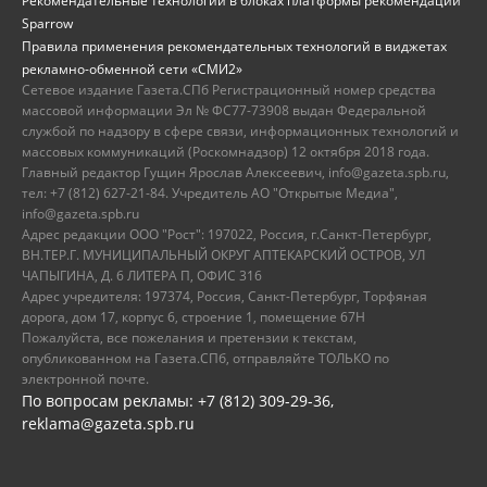
Рекомендательные технологии в блоках платформы рекомендаций
Sparrow
Правила применения рекомендательных технологий в виджетах
рекламно-обменной сети «СМИ2»
Сетевое издание Газета.СПб Регистрационный номер средства
массовой информации Эл № ФС77-73908 выдан Федеральной
службой по надзору в сфере связи, информационных технологий и
массовых коммуникаций (Роскомнадзор) 12 октября 2018 года.
Главный редактор Гущин Ярослав Алексеевич, info@gazeta.spb.ru,
тел: +7 (812) 627-21-84. Учредитель АО "Открытые Медиа",
info@gazeta.spb.ru
Адрес редакции ООО "Рост": 197022, Россия, г.Санкт-Петербург,
ВН.ТЕР.Г. МУНИЦИПАЛЬНЫЙ ОКРУГ АПТЕКАРСКИЙ ОСТРОВ, УЛ
ЧАПЫГИНА, Д. 6 ЛИТЕРА П, ОФИС 316
Адрес учредителя: 197374, Россия, Санкт-Петербург, Торфяная
дорога, дом 17, корпус 6, строение 1, помещение 67Н
Пожалуйста, все пожелания и претензии к текстам,
опубликованном на Газета.СПб, отправляйте ТОЛЬКО по
электронной почте.
По вопросам рекламы: +7 (812) 309-29-36,
reklama@gazeta.spb.ru