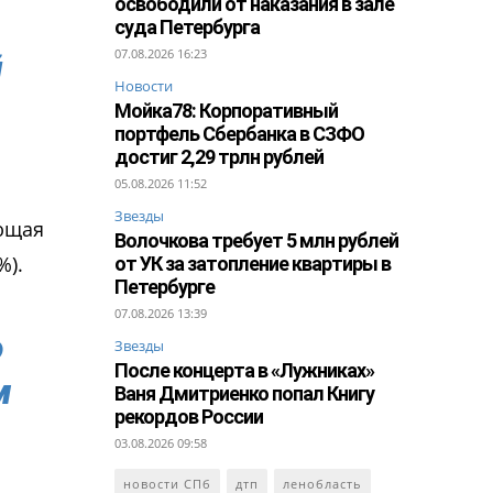
освободили от наказания в зале
суда Петербурга
07.08.2026 16:23
й
Новости
Мойка78: Корпоративный
портфель Сбербанка в СЗФО
достиг 2,29 трлн рублей
05.08.2026 11:52
Звезды
ующая
Волочкова требует 5 млн рублей
%).
от УК за затопление квартиры в
Петербурге
07.08.2026 13:39
о
Звезды
После концерта в «Лужниках»
м
Ваня Дмитриенко попал Книгу
рекордов России
03.08.2026 09:58
новости СПб
дтп
ленобласть