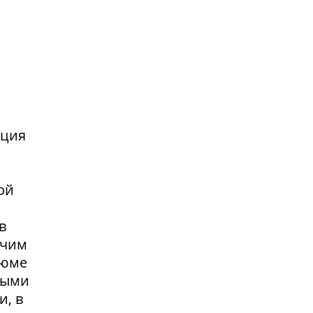
нция
ой
в
очим
зюме
выми
и, в