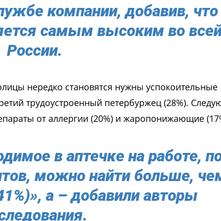
лужбе компании, добавив, что
ляется самым высоким во все
России.
лицы нередко становятся нужны успокоительные
ретий трудоустроенный петербуржец (28%). След
препараты от аллергии (20%) и жаропонижающие (17
одимое в аптечке на работе, п
тов, можно найти больше, че
(41%)», а – добавили авторы
следования.