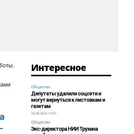
Интересное
боты.
тами
Общество
Депутаты удалили соцсети и
могут вернуться к листовкам и
газетам
а
06.08.2026 14:57
Общество
–
Экс-директора НИИ Трухина