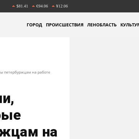
$81.41
€94.06
¥12.06
ГОРОД
ПРОИСШЕСТВИЯ
ЛЕНОБЛАСТЬ
КУЛЬТУ
ны петербуржцам на работе
и,
рые
жцам на