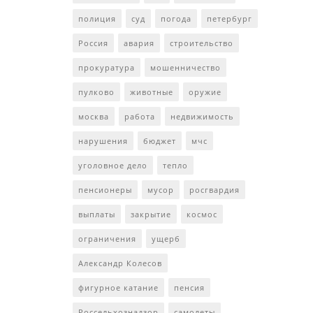
полиция
суд
погода
петербург
Россия
авария
строительство
прокуратура
мошенничество
пулково
животные
оружие
москва
работа
недвижимость
нарушения
бюджет
мчс
уголовное дело
тепло
пенсионеры
мусор
росгвардия
выплаты
закрытие
космос
ограничения
ущерб
Александр Колесов
фигурное катание
пенсия
Россельхознадзор
самолеты