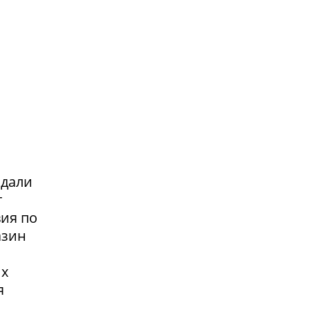
адали
т
вия по
азин
их
я