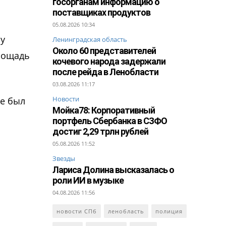
госорганам информацию о
поставщиках продуктов
05.08.2026 10:34
су
Ленинградская область
Около 60 представителей
Площадь
кочевого народа задержали
после рейда в Ленобласти
03.08.2026 11:17
Новости
же был
Мойка78: Корпоративный
портфель Сбербанка в СЗФО
достиг 2,29 трлн рублей
05.08.2026 11:52
Звезды
Лариса Долина высказалась о
роли ИИ в музыке
04.08.2026 11:56
новости СПб
ленобласть
полиция