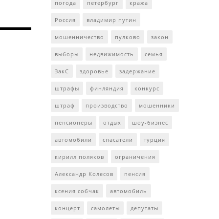
погода
петербург
кража
Россия
владимир путин
мошенничество
пулково
закон
выборы
недвижимость
семья
ЗакС
здоровье
задержание
штрафы
финляндия
конкурс
штраф
производство
мошенники
пенсионеры
отдых
шоу-бизнес
автомобили
спасатели
турция
кирилл поляков
ограничения
Александр Колесов
пенсия
ксения собчак
автомобиль
концерт
самолеты
депутаты