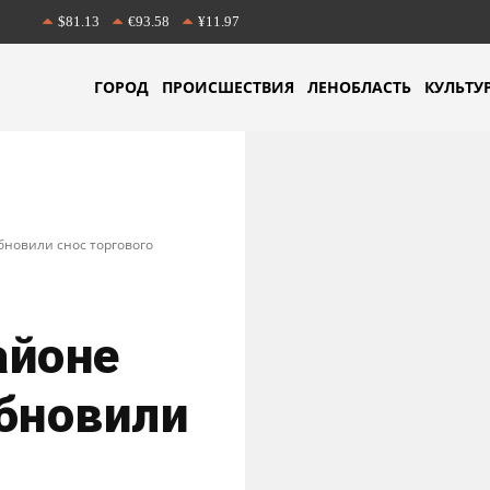
$81.13
€93.58
¥11.97
ГОРОД
ПРОИСШЕСТВИЯ
ЛЕНОБЛАСТЬ
КУЛЬТУ
бновили снос торгового
айоне
бновили