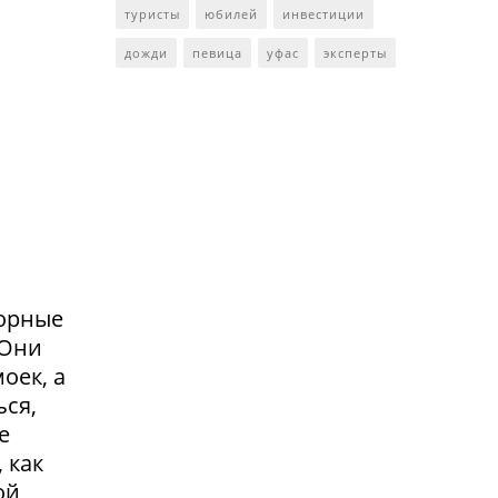
туристы
юбилей
инвестиции
дожди
певица
уфас
эксперты
сорные
.Они
оек, а
ься,
е
 как
ой