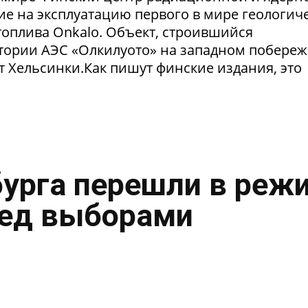
ие на эксплуатацию первого в мире геологич
оплива Onkalo. Объект, строившийся
тории АЭС «Олкилуото» на западном побере
т Хельсинки.Как пишут финские издания, это
урга перешли в реж
ред выборами