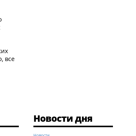
о
х
ких
, все
Новости дня
Новости