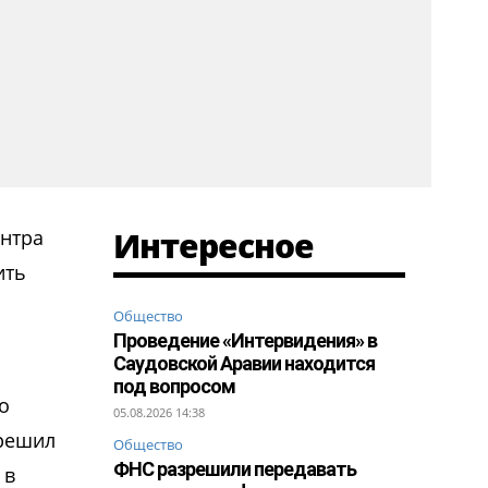
Интересное
ентра
ить
Общество
Проведение «Интервидения» в
Саудовской Аравии находится
под вопросом
о
05.08.2026 14:38
 решил
Общество
ФНС разрешили передавать
 в