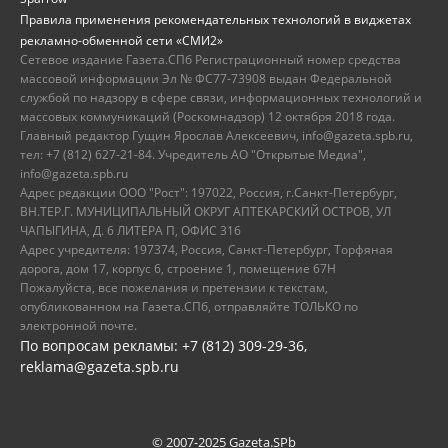
Правила применения рекомендательных технологий в виджетах
рекламно-обменной сети «СМИ2»
Сетевое издание Газета.СПб Регистрационный номер средства
массовой информации Эл № ФС77-73908 выдан Федеральной
службой по надзору в сфере связи, информационных технологий и
массовых коммуникаций (Роскомнадзор) 12 октября 2018 года.
Главный редактор Гущин Ярослав Алексеевич, info@gazeta.spb.ru,
тел: +7 (812) 627-21-84. Учредитель АО "Открытые Медиа",
info@gazeta.spb.ru
Адрес редакции ООО "Рост": 197022, Россия, г.Санкт-Петербург,
ВН.ТЕР.Г. МУНИЦИПАЛЬНЫЙ ОКРУГ АПТЕКАРСКИЙ ОСТРОВ, УЛ
ЧАПЫГИНА, Д. 6 ЛИТЕРА П, ОФИС 316
Адрес учредителя: 197374, Россия, Санкт-Петербург, Торфяная
дорога, дом 17, корпус 6, строение 1, помещение 67Н
Пожалуйста, все пожелания и претензии к текстам,
опубликованном на Газета.СПб, отправляйте ТОЛЬКО по
электронной почте.
По вопросам рекламы: +7 (812) 309-29-36,
reklama@gazeta.spb.ru
© 2007-2025 Gazeta.SPb